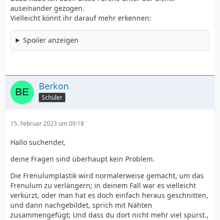
eine Naht erkennen.
auseinander gezogen.
Vielleicht könnt ihr darauf mehr erkennen:
Vielleicht hattest Du ein verkürztes Frenulum, was man
dadurch verlängert hat.
Spoiler anzeigen
Aber wichtiger wäre für mich die Frage, ob du an dieser
Stelle noch die volle Sensibilität hast – wenn dem so ist,
dann kannst Du dich glücklich schätzen.
Berkon
Schüler
Gerade weil du radikal beschnitten wurdest, und kaum
noch innere Vorhaut zurückbehalten hast. Leider ist das
auch immer noch der übliche "Stil" bei
15. Februar 2023 um 09:18
Beschneidungen.
.
Hallo suchender,
Und dann würde ich die Stelle auch so belassen wie sie
deine Fragen sind überhaupt kein Problem.
ist.
Sollte die Stelle dagegen taub sein, hat man dir dort
das Frenulum herausgeschnitten, was ich aber nicht
Die Frenulumplastik wird normalerweise gemacht, um das
vermute.
Frenulum zu verlängern; in deinem Fall war es vielleicht
verkürzt, oder man hat es doch einfach heraus geschnitten,
und dann nachgebildet, sprich mit Nähten
Du könntest, wenn es dich kosmetisch extrem stört,
zusammengefügt; Und dass du dort nicht mehr viel spürst.,
einen Schönheitschirurgen konsultieren, aber