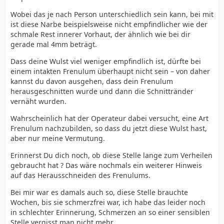
Festes massieren, vor allem in der Mitte, ist aber
Wobei das je nach Person unterschiedlich sein kann, bei mit
So ganz verstanden habe ich aber noch nicht was
durchaus angenehm.
ist diese Narbe beispielsweise nicht empfindlicher wie der
genau da geschah:
Die Haut dahinter liegt im erigierten Zustand glatt an
schmale Rest innerer Vorhaut, der ähnlich wie bei dir
Das intakte Frenulum ist ein Dreieckiger Hautstreifen
und lässt sich kaum bewegen.
gerade mal 4mm beträgt.
und im Bereich der Eichel über die ganze Länge mit der
Eichel verwachsen, richtig?
Dass deine Wulst viel weniger empfindlich ist, dürfte bei
Und nun wird dieser dreieckige Hautstreifen
einem intakten Frenulum überhaupt nicht sein – von daher
rausgeschnitten, was genau wurde dann da
kannst du davon ausgehen, dass dein Frenulum
zusammengenäht? Im Bereich unter der Eichel wohl die
herausgeschnitten wurde und dann die Schnittränder
innere Vorhaut links und rechts davon, aber darüber?
vernäht wurden.
Aber vielleicht stelle ich mir das intakte Frenulum auch
falsch vor...
Wahrscheinlich hat der Operateur dabei versucht, eine Art
Frenulum nachzubilden, so dass du jetzt diese Wulst hast,
aber nur meine Vermutung.
Erinnerst Du dich noch, ob diese Stelle lange zum Verheilen
gebraucht hat ? Das wäre nochmals ein weiterer Hinweis
auf das Herausschneiden des Frenulums.
Bei mir war es damals auch so, diese Stelle brauchte
Wochen, bis sie schmerzfrei war, ich habe das leider noch
in schlechter Erinnerung, Schmerzen an so einer sensiblen
Stelle vergisst man nicht mehr.