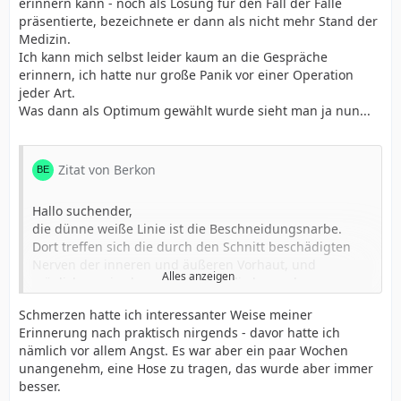
erinnern kann - noch als Lösung für den Fall der Fälle
präsentierte, bezeichnete er dann als nicht mehr Stand der
Medizin.
Ich kann mich selbst leider kaum an die Gespräche
erinnern, ich hatte nur große Panik vor einer Operation
jeder Art.
Was dann als Optimum gewählt wurde sieht man ja nun...
Zitat von Berkon
Hallo suchender,
die dünne weiße Linie ist die Beschneidungsnarbe.
Dort treffen sich die durch den Schnitt beschädigten
Nerven der inneren und äußeren Vorhaut, und
Alles anzeigen
möglicherweise kommt dadurch die besondere
Empfindsamkeit.
Schmerzen hatte ich interessanter Weise meiner
Wobei das je nach Person unterschiedlich sein kann, bei
Erinnerung nach praktisch nirgends - davor hatte ich
mit ist diese Narbe beispielsweise nicht empfindlicher
nämlich vor allem Angst. Es war aber ein paar Wochen
wie der schmale Rest innerer Vorhaut, der ähnlich wie
unangenehm, eine Hose zu tragen, das wurde aber immer
bei dir gerade mal 4mm beträgt.
besser.
Dass deine Wulst viel weniger empfindlich ist, dürfte