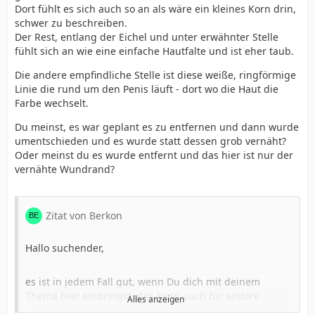
Dort fühlt es sich auch so an als wäre ein kleines Korn drin,
du tatsächlich den malträtierten Rest deines Frenelums
schwer zu beschreiben.
behalten hast! Das wäre gut. Ist dieses denn noch
Der Rest, entlang der Eichel und unter erwähnter Stelle
empfindlich?
fühlt sich an wie eine einfache Hautfalte und ist eher taub.
Ich frage mich allerdings auch, warum es so aussieht
Die andere empfindliche Stelle ist diese weiße, ringförmige
wie es tut. Vllt. sollte es auch entfernt werden und
Linie die rund um den Penis läuft - dort wo die Haut die
wurde nur barbarisch vernäht. Hm.
Farbe wechselt.
Du meinst, es war geplant es zu entfernen und dann wurde
Im Internet habe ich aber schon öfter ähnliche Bilder
umentschieden und es wurde statt dessen grob vernäht?
gesehen. Die Amerikaner nennen das in der Regel
Oder meinst du es wurde entfernt und das hier ist nur der
„Frenelum remnant“, also Überbleibsel.
vernähte Wundrand?
Lg
Zitat von Berkon
Hallo suchender,
es ist in jedem Fall gut, wenn Du dich mit deinem
Thema hier einbringst, das kann auch für andere
Alles anzeigen
Mitleser oder Forumsmitglieder hilfreich sein.