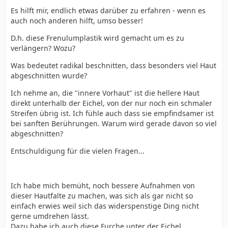
Es hilft mir, endlich etwas darüber zu erfahren - wenn es
auch noch anderen hilft, umso besser!
Die Ursache für das geraffte Frenulum lässt sich
anhand des Fotos nicht sicher erklären –
D.h. diese Frenulumplastik wird gemacht um es zu
normalerweise, wenn nicht dran herum geschnitten
verlängern? Wozu?
wurde, müsste es eher wie eine Sehne aussehen.
Was bedeutet radikal beschnitten, dass besonders viel Haut
abgeschnitten wurde?
Bei dir könnte eine sogenannte Frenulumplastik
vorgenommen worden sein – dabei wird das Frenulum
Ich nehme an, die "innere Vorhaut" ist die hellere Haut
parallel zum Eichelkranz eingeschnitten, und die
direkt unterhalb der Eichel, von der nur noch ein schmaler
Schnittenden zusammengezogen und vernäht, wodurch
Streifen übrig ist. Ich fühle auch dass sie empfindsamer ist
diese Wulst entsteht.
bei sanften Berührungen. Warum wird gerade davon so viel
abgeschnitten?
Der Schnitt müsste dann mittig zwischen der
Entschuldigung für die vielen Fragen...
Beschneidungsnarbe und dem Einmünden des
Frenulums in die Eichel gemacht worden sein.
Ich habe mich bemüht, noch bessere Aufnahmen von
Deswegen ist der am weitest heraus stehende
dieser Hautfalte zu machen, was sich als gar nicht so
Hautlappen auch genau dort vorhanden.
einfach erwies weil sich das widerspenstige Ding nicht
gerne umdrehen lässt.
Du müsstest dann eigentlich entlang dem Frenulums
Dazu habe ich auch diese Furche unter der Eichel