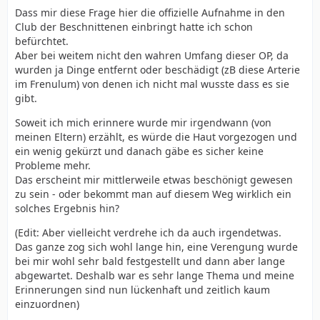
bei einem intakten Frenulum überhaupt nicht sein – von
Dass mir diese Frage hier die offizielle Aufnahme in den
daher kannst du davon ausgehen, dass dein Frenulum
Club der Beschnittenen einbringt hatte ich schon
herausgeschnitten wurde und dann die Schnittränder
befürchtet.
vernäht wurden.
Aber bei weitem nicht den wahren Umfang dieser OP, da
Wahrscheinlich hat der Operateur dabei versucht, eine
wurden ja Dinge entfernt oder beschädigt (zB diese Arterie
Art Frenulum nachzubilden, so dass du jetzt diese Wulst
im Frenulum) von denen ich nicht mal wusste dass es sie
hast, aber nur meine Vermutung.
gibt.
Erinnerst Du dich noch, ob diese Stelle lange zum
Verheilen gebraucht hat ? Das wäre nochmals ein
Soweit ich mich erinnere wurde mir irgendwann (von
weiterer Hinweis auf das Herausschneiden des
meinen Eltern) erzählt, es würde die Haut vorgezogen und
Frenulums.
ein wenig gekürzt und danach gäbe es sicher keine
Bei mir war es damals auch so, diese Stelle brauchte
Probleme mehr.
Wochen, bis sie schmerzfrei war, ich habe das leider
Das erscheint mir mittlerweile etwas beschönigt gewesen
noch in schlechter Erinnerung, Schmerzen an so einer
zu sein - oder bekommt man auf diesem Weg wirklich ein
sensiblen Stelle vergisst man nicht mehr.
solches Ergebnis hin?
(Edit: Aber vielleicht verdrehe ich da auch irgendetwas.
Das ganze zog sich wohl lange hin, eine Verengung wurde
bei mir wohl sehr bald festgestellt und dann aber lange
abgewartet. Deshalb war es sehr lange Thema und meine
Erinnerungen sind nun lückenhaft und zeitlich kaum
einzuordnen)