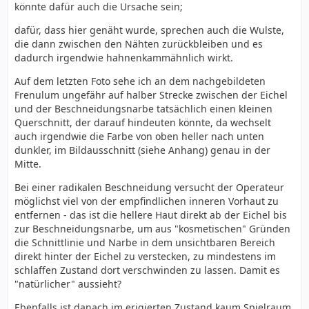
könnte dafür auch die Ursache sein;
vorsichtig, dass nicht noch mehr sensibles Gewebe
verloren geht.
dafür, dass hier genäht wurde, sprechen auch die Wulste,
die dann zwischen den Nähten zurückbleiben und es
dadurch irgendwie hahnenkammähnlich wirkt.
Melde dich gerne, wenn du noch Fragen hast.
Auf dem letzten Foto sehe ich an dem nachgebildeten
Frenulum ungefähr auf halber Strecke zwischen der Eichel
und der Beschneidungsnarbe tatsächlich einen kleinen
Querschnitt, der darauf hindeuten könnte, da wechselt
auch irgendwie die Farbe von oben heller nach unten
dunkler, im Bildausschnitt (siehe Anhang) genau in der
Mitte.
Bei einer radikalen Beschneidung versucht der Operateur
möglichst viel von der empfindlichen inneren Vorhaut zu
entfernen - das ist die hellere Haut direkt ab der Eichel bis
zur Beschneidungsnarbe, um aus "kosmetischen" Gründen
die Schnittlinie und Narbe in dem unsichtbaren Bereich
direkt hinter der Eichel zu verstecken, zu mindestens im
schlaffen Zustand dort verschwinden zu lassen. Damit es
"natürlicher" aussieht?
Ebenfalls ist danach im erigierten Zustand kaum Spielraum