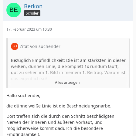
Berkon
Schüler
17. Februar 2023 um 10:30
Zitat von suchender
Bezüglich Empfindlichkeit: Die ist am stärksten in dieser
weißen, dünnen Linie, die komplett 1x rundum läuft,
gut zu sehen im 1. Bild in meinem 1. Beitrag. Warum ist
das eigentlich so?
Alles anzeigen
Fast ebenso empfindlich ist die innere Vorhaut, vor
Hallo suchender,
allem auf der Unterseite links und rechts von diesem
Wulst.
die dünne weiße Linie ist die Beschneidungsnarbe.
Der Wulst selbst ist viel weniger empfindlich, vor allem
Dort treffen sich die durch den Schnitt beschädigten
oberhalb dieses Farbwechsels. Im Bereich der Eichel in
Nerven der inneren und äußeren Vorhaut, und
dieser "Furche" spüre ich am Wulst fast nichts.
möglicherweise kommt dadurch die besondere
Die Eichel selbst fühlt sich etwa an wie feines Leder.
Empfindsamkeit.
Sanfte Berührungen fühle ich dort praktisch gar nicht.