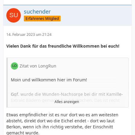
suchender
Erfahrenes Mitglied
14. Februar 2023 um 21:24
Vielen Dank für das freundliche Willkommen bei euch!
Zitat von LongRun
Moin und willkommen hier im Forum!
Ggf. wurde die Wunden-Nachsorge bei dir mit Kamille-
Extrakt Bädern gemacht für 2-3 Wochen. Das ist recht
Alles anzeigen
üblich. Daher vllt. deine Abneigung gegenüber dem
Geruch.
Etwas empfindlicher ist es nur dort wo es am weitesten
absteht, direkt dort wo die Eichel endet - dort wo laut
Berkon, wenn ich ihn richtig verstehe, der Einschnitt
Was an deiner Unterseite passiert ist lässt sich
gemacht wurde.
vermutlich nur erahnen. Für mich sieht es aus, als wenn