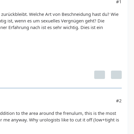
#1
n zurückbleibt. Welche Art von Beschneidung hast du? Wie
htig ist, wenn es um sexuelles Vergnügen geht? Die
er Erfahrung nach ist es sehr wichtig. Dies ist ein
#2
n addition to the area around the frenulum, this is the most
or me anyway. Why urologists like to cut it off (low+tight is