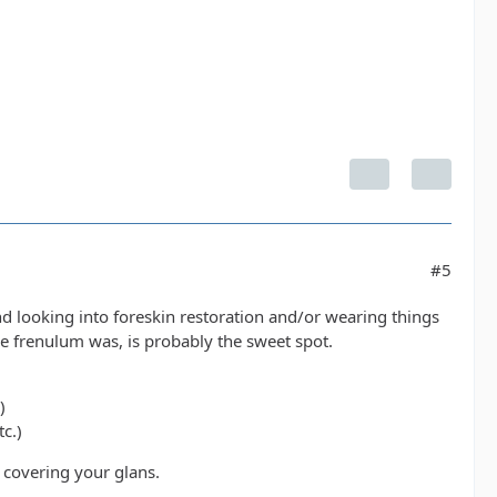
#5
nd looking into foreskin restoration and/or wearing things
he frenulum was, is probably the sweet spot.
)
c.)
 covering your glans.