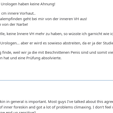
ie Urologen haben keine Ahnung!
 cm innere Vorhaut..
alempfinden geht bei mir von der inneren VH aus!
von der Narbe!
lle, keine Innere VH mehr zu haben, so wüsste ich garnicht wie ic
rologen... aber er wird es sowieso abstreiten, da er ja der Studiert
finde, weil wir ja die mit Beschnittenen Penis sind und somit vie
n hat und eine Prüfung absolvierte.
kin in general is important. Most guys I've talked about this agree 
nner foreskin and got a lot of problems climaxing. I don't feel m
ine end up sensitive?