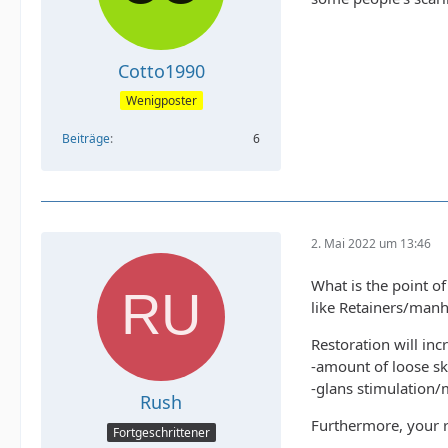
Cotto1990
Wenigposter
Beiträge
6
2. Mai 2022 um 13:46
What is the point o
like Retainers/manh
Restoration will inc
-amount of loose ski
-glans stimulation/
Rush
Furthermore, your r
Fortgeschrittener