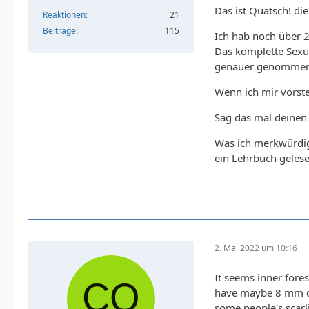
Das ist Quatsch! d
Reaktionen
21
Beiträge
115
Ich hab noch über 2
Das komplette Sexu
genauer genommen 
Wenn ich mir vorste
Sag das mal deinen U
Was ich merkwürdig 
ein Lehrbuch gelese
2. Mai 2022 um 10:16
It seems inner fores
have maybe 8 mm of i
some people's scarl