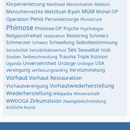
Körperverletzung
Manhood
Masturbation
Medizin
MGM
Menschenrechte
Metzitzah B'peh
Mohel
OP
Penis
Operation
Personensorge
PhimoCure
Phimose
Phimose-OP
Psyche
Psychologie
Religionsfreiheit
Restoring
Schmerz
restoration
Schmerzen
Schwellung
Selbstbestimmung
Schweiz
Sex
Sexualität
Sensibilität
Sensibilitätsverlust
StGB
Trauma
Triple Inzision
Studien
Teilbeschneidung
Unversehrtheit
Urologe
USA
Uganda
Urologie
verengung
Verstümmelung
verfassungswidrig
Vorhaut
Vorhaut Restauration
Vorhautwiederherstellung
Vorhautverengung
Wiederherstellung
Wikipedia
Wissenschaft
Zirkumzision
WWDOGA
Zwangsbeschneidung
ärztliche Kunst