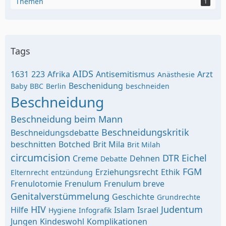
Themen
1
Tags
AIDS
1631
223
Afrika
Antisemitismus
Arzt
Anästhesie
Beschenidung
Baby
BBC
Berlin
beschneiden
Beschneidung
Beschneidung beim Mann
Beschneidungskritik
Beschneidungsdebatte
beschnitten
Botched
Brit Mila
Brit Milah
circumcision
DTR
Eichel
Creme
Dehnen
Debatte
FGM
Erziehungsrecht
Ethik
Elternrecht
entzündung
Frenulotomie
Frenulum
Frenulum breve
Genitalverstümmelung
Geschichte
Grundrechte
HIV
Judentum
Hilfe
Islam
Israel
Hygiene
Infografik
Jungen
Kindeswohl
Komplikationen