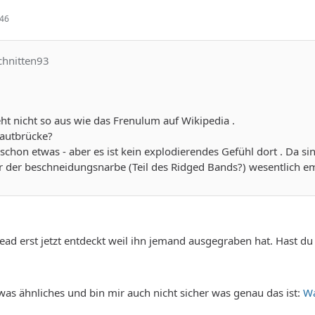
:46
chnitten93
eht nicht so aus wie das Frenulum auf Wikipedia .
Hautbrücke?
 schon etwas - aber es ist kein explodierendes Gefühl dort . Da 
er der beschneidungsnarbe (Teil des Ridged Bands?) wesentlich em
ead erst jetzt entdeckt weil ihn jemand ausgegraben hat. Hast d
was ähnliches und bin mir auch nicht sicher was genau das ist:
Wa