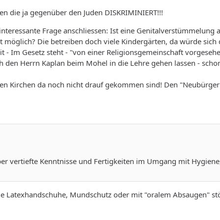
ren die ja gegenüber den Juden DISKRIMINIERT!!!
interessante Frage anschliessen: Ist eine Genitalverstümmelung 
t möglich? Die betreiben doch viele Kindergärten, da würde sich 
t - Im Gesetz steht - "von einer Religionsgemeinschaft vorgesehen
den Herrn Kaplan beim Mohel in die Lehre gehen lassen - schon is
.
n Kirchen da noch nicht drauf gekommen sind! Den "Neubürgern"
er vertiefte Kenntnisse und Fertigkeiten im Umgang mit Hygiene, 
e Latexhandschuhe, Mundschutz oder mit "oralem Absaugen" stört