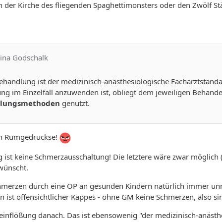
ch der Kirche des fliegenden Spaghettimonsters oder den Zwölf 
tina Godschalk
ehandlung ist der medizinisch-anästhesiologische Facharztstand
g im Einzelfall anzuwenden ist, obliegt dem jeweiligen Behand
lungsmethoden
genutzt.
ein Rumgedruckse!
st keine Schmerzausschaltung! Die letztere wäre zwar möglich (
rwünscht.
merzen durch eine OP an gesunden Kindern natürlich immer unn
 ist offensichtlicher Kappes - ohne GM keine Schmerzen, also s
oleinflößung danach. Das ist ebensowenig "der medizinisch-anäst