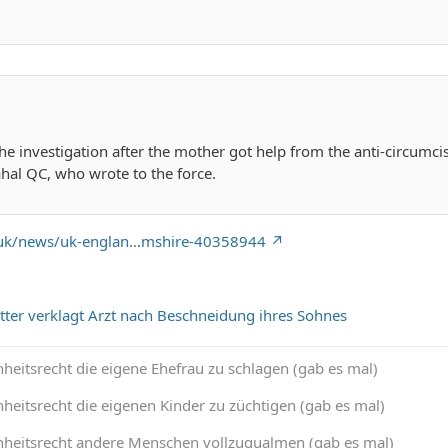
he investigation after the mother got help from the anti-circu
hal QC, who wrote to the force.
.uk/news/uk-englan…mshire-40358944
tter verklagt Arzt nach Beschneidung ihres Sohnes
heitsrecht die eigene Ehefrau zu schlagen (gab es mal)
heitsrecht die eigenen Kinder zu züchtigen (gab es mal)
nheitsrecht andere Menschen vollzuqualmen (gab es mal)