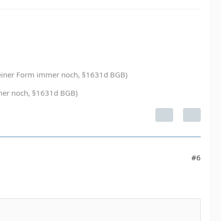
in einer Form immer noch, §1631d BGB)
immer noch, §1631d BGB)
#6