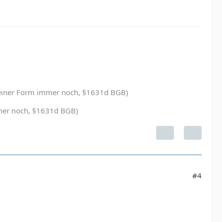
in einer Form immer noch, §1631d BGB)
immer noch, §1631d BGB)
#4