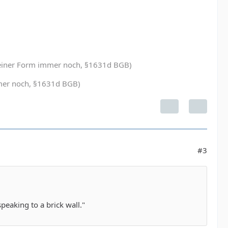
in einer Form immer noch, §1631d BGB)
immer noch, §1631d BGB)
#3
peaking to a brick wall."