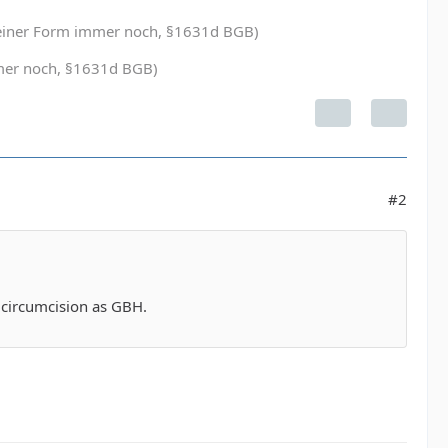
in einer Form immer noch, §1631d BGB)
immer noch, §1631d BGB)
#2
’ circumcision as GBH.