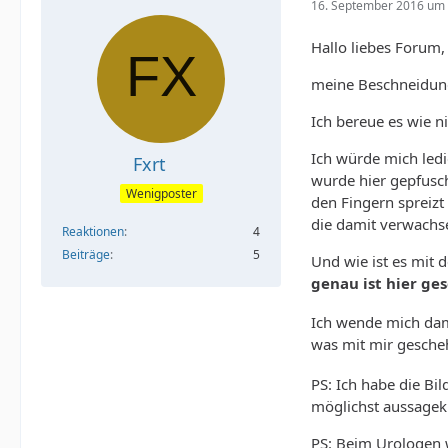
16. September 2016 um 
Hallo liebes Forum,
meine Beschneidung
Ich bereue es wie ni
Ich würde mich ledi
Fxrt
wurde hier gepfusc
Wenigposter
den Fingern spreizt 
die damit verwachsen
Reaktionen
4
Beiträge
5
Und wie ist es mit
genau ist hier ge
Ich wende mich dami
was mit mir gesche
PS: Ich habe die Bi
möglichst aussagekr
PS: Beim Urologen 