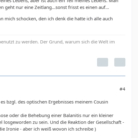
 meines Lebens, aber ist auch ein Teil meines Lebens. Man
eht nur eine Zeitlang...sonst frisst es einen auf...
 mich schocken, den ich denk die hatte ich alle auch
enutzt zu werden. Der Grund, warum sich die Welt im
#4
 es bzgl. des optischen Ergebnisses meinem Cousin
mose oder die Behebung einer Balanitis nur ein kleiner
el losgeworden zu sein. Und die Reaktion der Gesellschaft -
ie Ironie - aber ich weiß wovon ich schreibe )