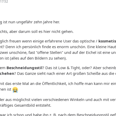
17:52
 ist nun ungefähr zehn Jahre her.
chts, aber darum soll es hier nicht gehen.
glich freuen wenn einige erfahrene User das optische /
kosmetis
ht? Denn ich persönlich finde es enorm unschön. Eine kleine Ha
zwei unschöne, fast "offene Stellen" und auf der Eichel ist eine 
 ist (alles auf den Bildern zu sehen).
 dem
Beschneidungsstil
? Das ist Low & Tight, oder? Aber schein
schehen
? Das Ganze sieht nach einer Art großen Scheiße aus die
t das erste Mal an die Öffentlichkeit, ich hoffe man kann mir e
hen ist
lder aus möglichst vielen verschiedenen Winkeln und auch mit v
äftiges Gesamtbild entsteht.
war ich schon und habe ihn z. B. nach dem Beschneidungsstil ge