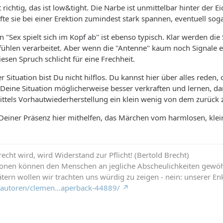
 richtig, das ist low&tight. Die Narbe ist unmittelbar hinter der 
rfte sie bei einer Erektion zumindest stark spannen, eventuell so
 "Sex spielt sich im Kopf ab" ist ebenso typisch. Klar werden die
ühlen verarbeitet. Aber wenn die "Antenne" kaum noch Signale e
esen Spruch schlicht für eine Frechheit.
er Situation bist Du nicht hilflos. Du kannst hier über alles reden
Deine Situation möglicherweise besser verkraften und lernen, 
ttels Vorhautwiederherstellung ein klein wenig von dem zurück 
einer Präsenz hier mithelfen, das Märchen vom harmlosen, kleinen 
cht wird, wird Widerstand zur Pflicht! (Bertold Brecht)
ionen können den Menschen an jegliche Abscheulichkeiten gewö
tern wollen wir trachten uns würdig zu zeigen - nein: unserer Enk
de/autoren/clemen…aperback-44889/