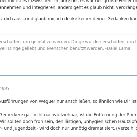
.bei mir ist es inzwischen 16 Jahre her. es war der größte Fehler
nnehmen und integrieren, anders geht es glaub nicht. Verdrängen g
 dich aus...und glaub mir, ich denke keiner deiner Gedanken kann
schaffen, um geliebt zu werden. Dinge wurden erschaffen, um b
 weil Dinge geliebt und Menschen benutzt werden. -Dalai Lama
18:49
usführungen von Weguer nur anschließen, so ähnlich wie Dir ist
r Gemeckere gar nicht nachvollziehbar; ist die Entfernung der Phi
 Wir sollten doch froh sein, den lästigen, unhygienischen Hautzipf
- und Jugendzeit - wird doch nur unnötig dramatisiert. (Verzeih' d