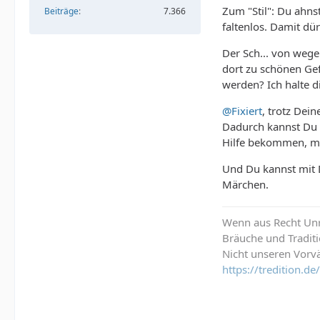
Zum "Stil": Du ahnst
Beiträge
7.366
faltenlos. Damit dü
Der Sch... von wegen
dort zu schönen Gef
werden? Ich halte di
@Fixiert
, trotz Dein
Dadurch kannst Du 
Hilfe bekommen, mi
Und Du kannst mit D
Märchen.
Wenn aus Recht Unre
Bräuche und Tradit
Nicht unseren Vorvä
https://tredition.