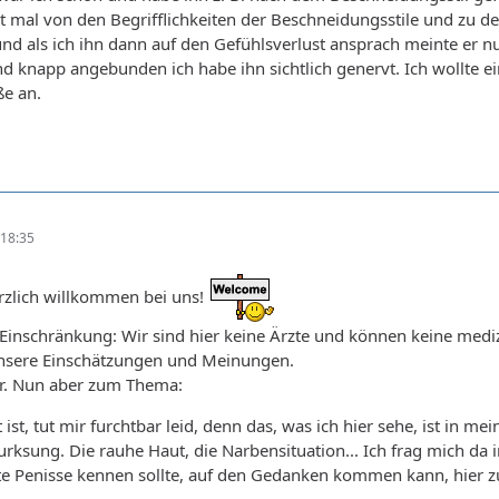
t mal von den Begrifflichkeiten der Beschneidungsstile und zu der 
und als ich ihn dann auf den Gefühlsverlust ansprach meinte er nu
nd knapp angebunden ich habe ihn sichtlich genervt. Ich wollte 
ße an.
18:35
erzlich willkommen bei uns!
 Einschränkung: Wir sind hier keine Ärzte und können keine med
 unsere Einschätzungen und Meinungen.
r. Nun aber zum Thema:
 ist, tut mir furchtbar leid, denn das, was ich hier sehe, ist in me
ksung. Die rauhe Haut, die Narbensituation... Ich frag mich da i
te Penisse kennen sollte, auf den Gedanken kommen kann, hier zu 