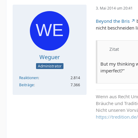
3. Mai 2014 um 20:41
Beyond the Bris
b
nicht beschneiden l
Zitat
Weguer
But my thinking w
Administrator
imperfect?”
Reaktionen
2.814
Beiträge
7.366
Wenn aus Recht Unre
Bräuche und Tradit
Nicht unseren Vorvä
https://tredition.