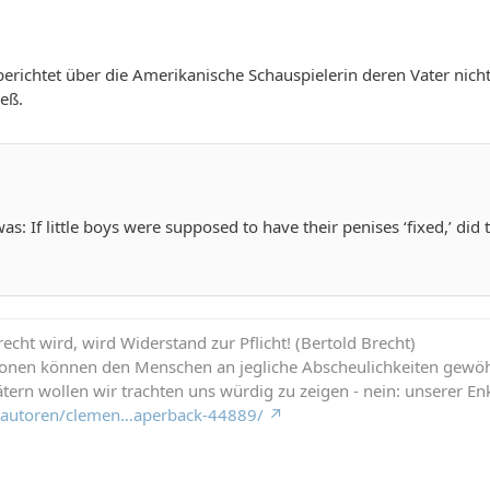
erichtet über die Amerikanische Schauspielerin deren Vater nicht
ieß.
as: If little boys were supposed to have their penises ‘fixed,’ 
cht wird, wird Widerstand zur Pflicht! (Bertold Brecht)
ionen können den Menschen an jegliche Abscheulichkeiten gewö
tern wollen wir trachten uns würdig zu zeigen - nein: unserer Enk
de/autoren/clemen…aperback-44889/