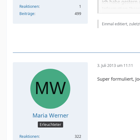
ich habe gestern 
Reaktionen
1
Information Ihrer
Beiträge
499
Einmal editiert, zuletz
Mehr Information
Ich bitte Sie mir
dafür?
3. Juli 2013 um 11:11
Sie haben es an d
Leider ist Ihnen
Super formuliert, J
Sahara-Afrika aus
kritisiert wurde!
Vielleicht ist es 
Maria Werner
Studienergebnisse
Erleuchteter
Reaktionen
322
... dann lade ich