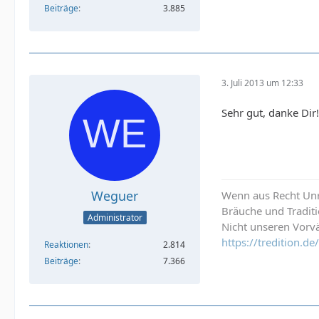
Beiträge
3.885
Kritikern des WHO
Medizinethiker un
Brian D. Earp: "W
http://blog.pract
3. Juli 2013 um 12:33
Sehr gut, danke Dir
Es wäre im Sinne 
teilten.
Mit freundlichen
Joeye
Weguer
Wenn aus Recht Unre
Bräuche und Tradit
Administrator
Nicht unseren Vorvä
https://tredition.
Reaktionen
2.814
Beiträge
7.366