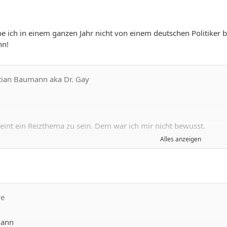
e ich in einem ganzen Jahr nicht von einem deutschen Politiker
nn!
stian Baumann aka Dr. Gay
eint ein Reizthema zu sein. Dem war ich mir nicht bewusst.
Alles anzeigen
sch jede Studie wird angegriffen und manchmal sogar wiederlegt. 
 Bundesamtes für Gesundheit. Dieses erwähnt die Beschneidung a
re sexuell übertragbare Infektionen, 2011-2017.
se
hema so für Emotionen sorgt, ich mir noch nicht ganz klar. Abe
ye
ommentar nicht freigeschaltet wird, weiss ich nicht. Da müssten S
ihnen einig, dass in einer nächsten Antwort auch auf die negati
mann
unsch werde ich gerne entsprechen.