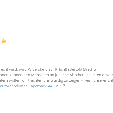
-Beschneidungsprogramms für Schwarzafrika. Einen guten Einstie
d Wissenschaftler an der Universität Oxford. Dort finden Sie auch
hen bad science kills, or how to spread AIDS"
icalethics.ox.ac.uk/2012/05/when-b…to-spread-aids/
!
Ihres oben zitierten Eigenanspruchs nur folgerichtig, wenn Sie d
 Grüssen
cht wird, wird Widerstand zur Pflicht! (Bertold Brecht)
ionen können den Menschen an jegliche Abscheulichkeiten gewö
tern wollen wir trachten uns würdig zu zeigen - nein: unserer Enk
de/autoren/clemen…aperback-44889/