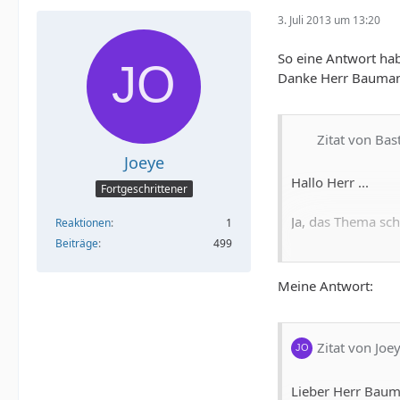
3. Juli 2013 um 13:20
So eine Antwort hab
Danke Herr Bauma
Zitat von Ba
Joeye
Hallo Herr ...
Fortgeschrittener
Ja, das Thema sch
Reaktionen
1
Beiträge
499
Sehen Sie, prakti
die Aussagen des
Meine Antwort:
von HIV und ande
Freundliche Grüs
Bastian Baumann
Warum genau das T
Zitat von Joe
PS: Weshalb ihr K
Und ich gehe mit 
Lieber Herr Bau
dürfen. Diesem W