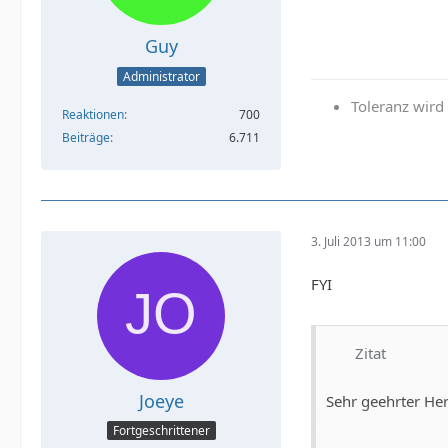
Guy
Administrator
Toleranz wir
Reaktionen
700
Beiträge
6.711
3. Juli 2013 um 11:00
FYI
Zitat
Joeye
Sehr geehrter He
Fortgeschrittener