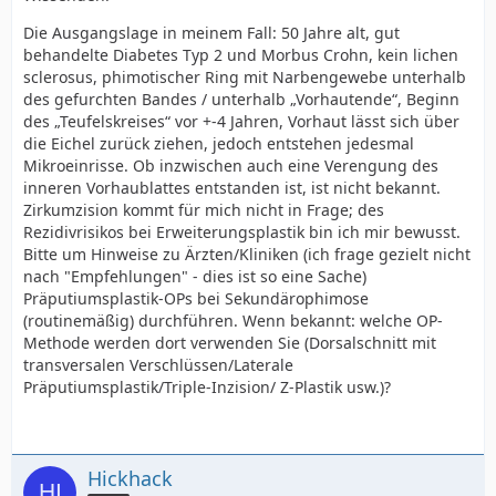
Die Ausgangslage in meinem Fall: 50 Jahre alt, gut
behandelte Diabetes Typ 2 und Morbus Crohn, kein lichen
sclerosus, phimotischer Ring mit Narbengewebe unterhalb
des gefurchten Bandes / unterhalb „Vorhautende“, Beginn
des „Teufelskreises“ vor +-4 Jahren, Vorhaut lässt sich über
die Eichel zurück ziehen, jedoch entstehen jedesmal
Mikroeinrisse. Ob inzwischen auch eine Verengung des
inneren Vorhaublattes entstanden ist, ist nicht bekannt.
Zirkumzision kommt für mich nicht in Frage; des
Rezidivrisikos bei Erweiterungsplastik bin ich mir bewusst.
Bitte um Hinweise zu Ärzten/Kliniken (ich frage gezielt nicht
nach "Empfehlungen" - dies ist so eine Sache)
Präputiumsplastik-OPs bei Sekundärophimose
(routinemäßig) durchführen. Wenn bekannt: welche OP-
Methode werden dort verwenden Sie (Dorsalschnitt mit
transversalen Verschlüssen/Laterale
Präputiumsplastik/Triple-Inzision/ Z-Plastik usw.)?
Hickhack