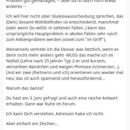
Problem gut gemanaged; -- aber da ist doch noch etwas
anderes --
Ich will hier nicht über Glukoseausscheidung sprechen, das
(Dein) Gesamt-Wohlbefinden ist entscheidend, manchmal
(oder wenn Du willst: in seltenen Fällen..) kann das
ursprüngliche Hauptproblem in akuten Fällen sehr rasch
zum Nebenproblem werden (soviel zum "im Griff").
Meinerseits vertrete ich die Devise: was letztlich, wenn es
denn nicht mehr anders geht -MUSS das mache ich im
Notfall (Lehre nach 25 Jahren Typ 2-er und kurzem,
vernarbten Bändchen und ewigen Phimose-Schmerzen...).
Und wir zwei (Partnerin und ich) orientieren uns wieder mal
neu; das ist auch spannend und herausfordernd...
Warum das Ganze?
Du hast am 3. Juni gefragt und auch eine rasche Antwort
erhalten. Dann war Ruhe im Forum.
Ich kann Dich verstehen, Adressen habe ich nicht.
Aber einfach ein Zeichen...