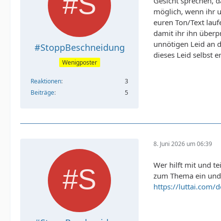
Gesicht sprechen, d
möglich, wenn ihr u
euren Ton/Text lau
damit ihr ihn überp
unnötigen Leid an d
#StoppBeschneidung
dieses Leid selbst
Wenigposter
Reaktionen
3
Beiträge
5
8. Juni 2026 um 06:39
Wer hilft mit und t
zum Thema ein und la
https://luttai.com