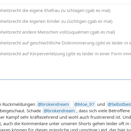
heitsrecht die eigene Ehefrau zu schlagen (gab es mal)
heitsrecht die eigenen Kinder zu züchtigen (gab es mal)
nheitsrecht andere Menschen vollzuqualmen (gab es mal)
heitsrecht auf geschlechtliche Diskriminierung (gibt es leider 
heitsrecht auf Körperverletzung (gibt es leider in einer Form 
ure Rückmeldungen
brokendream
Moe_97
und
Selbstbe
orbeigeschaut. Schade
brokendream
, dass sich viele Betroffen
ser Kampf sehr kräftezehrend und wohl auch frustrierend ist. Un
auch die Kommentare unter unseren Shorts gehen leider oft in d
ieren können für dieses grässliche und unnötige Leid, das hier