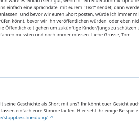
ann wäre es einfach sehr gut, wenn ihr ein Bluetoothmikrophone 
ns einfach eine Sprachdatei mit eurem "Text" sendet, dann werd
fenlassen. Und bevor wir euren Short posten, würde ich immer mi
rüfen könnt, bevor wir ihn veröffentlichen würden, oder eben nic
ie Öffentlichkeit gehen um zukünftige Kinder/Jungs zu schützen
 erfahren mussten und noch immer müssen. Liebe Grüsse, Tom
eilt seine Geschichte als Short mit uns? Ihr könnt euer Gesicht 
ssen einfach eure Stimme laufen. Hier seht ihr einige Beispiele u
/de/stoppbeschneidung/