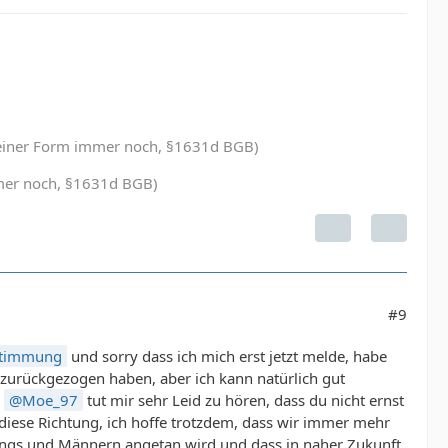
in einer Form immer noch, §1631d BGB)
immer noch, §1631d BGB)
#9
stimmung
und sorry dass ich mich erst jetzt melde, habe
e zurückgezogen haben, aber ich kann natürlich gut
d
Moe_97
tut mir sehr Leid zu hören, dass du nicht ernst
iese Richtung, ich hoffe trotzdem, dass wir immer mehr
 Jungs und Männern angetan wird und dass in naher Zukunft