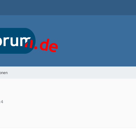
ionen
24