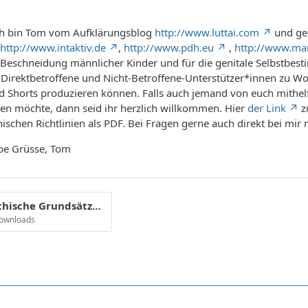
ch bin Tom vom Aufklärungsblog
http://www.luttai.com
und ge
http://www.intaktiv.de
,
http://www.pdh.eu
,
http://www.ma
 Beschneidung männlicher Kinder und für die genitale Selbstbes
 Direktbetroffene und Nicht-Betroffene-Unterstützer*innen zu 
d Shorts produzieren können. Falls auch jemand von euch mithel
en möchte, dann seid ihr herzlich willkommen. Hier
der Link
z
hischen Richtlinien als PDF. Bei Fragen gerne auch direkt bei mi
ebe Grüsse, Tom
Ziele und ethische Grundsätze der Initiative #StoppBeschneidung.pdf
Downloads