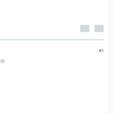
#5
 🙁