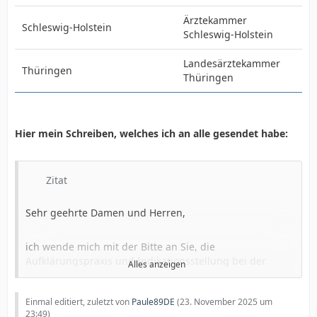
Ärztekammer
Schleswig-Holstein
Schleswig‑Holstein
Landesärztekammer
Thüringen
Thüringen
Hier mein Schreiben, welches ich an alle gesendet habe:
Zitat
Sehr geehrte Damen und Herren,
ich wende mich mit der Bitte an Sie, die
Aufklärungspraxis und Indikationsstellung bei der
Alles anzeigen
Beschneidung minderjähriger Jungen neu zu bewerten.
Einmal editiert, zuletzt von
Paule89DE
(
23. November 2025 um
Obwohl die nicht-therapeutische Beschneidung gemäß
23:49
)