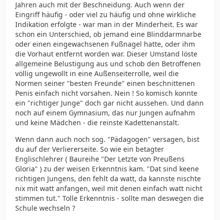
Jahren auch mit der Beschneidung. Auch wenn der
Eingriff häufig - oder viel zu häufig und ohne wirkliche
Indikation erfolgte - war man in der Minderheit. Es war
schon ein Unterschied, ob jemand eine Blinddarmnarbe
oder einen eingewachsenen Fußnagel hatte, oder ihm
die Vorhaut entfernt worden war. Dieser Umstand löste
allgemeine Belustigung aus und schob den Betroffenen
völlig ungewollt in eine Außenseiterrolle, weil die
Normen seiner "besten Freunde" einen beschnittenen
Penis einfach nicht vorsahen. Nein ! So komisch konnte
ein "richtiger Junge" doch gar nicht aussehen. Und dann
noch auf einem Gymnasium, das nur Jungen aufnahm
und keine Mädchen - die reinste Kadettenanstalt.
Wenn dann auch noch sog. "Pädagogen" versagen, bist
du auf der Verliererseite. So wie ein betagter
Englischlehrer ( Baureihe "Der Letzte von Preußens
Gloria" ) zu der weisen Erkenntnis kam. "Dat sind keene
richtigen Jungens, den fehlt da watt, da kannste nischte
nix mit watt anfangen, weil mit denen einfach watt nicht
stimmen tut." Tolle Erkenntnis - sollte man deswegen die
Schule wechseln ?