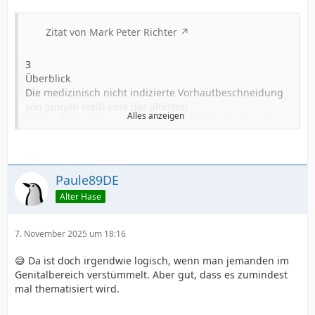
Zitat von Mark Peter Richter
3
Überblick
Die medizinisch nicht indizierte Vorhautbeschneidung
von Jungen stellt eine der ältesten
Alles anzeigen
chirurgischen Prozeduren dar. Die häufig als harmlos
und unkompliziert durchzuführend
etikettierte Amputation des sexuell sensibelsten
Hautareals des männlichen Gliedes birgt
tatsächlich eine Vielzahl an Risiken, die neben teils
Paule89DE
schweren postoperativen Komplikationen
Alter Hase
zu dauerhaften Einschränkungen, beispielsweise der
sexuellen Erlebensfähigkeit führen
können. Die aktuelle Studienlage legt ebenfalls
7. November 2025 um 18:16
langanhaltende psychische
😅 Da ist doch irgendwie logisch, wenn man jemanden im
Beschneidungsfolgen nahe. Eine der
Genitalbereich verstümmelt. Aber gut, dass es zumindest
schwerwiegendsten stellt die posttraumatische
mal thematisiert wird.
Belastungsstörung (PTBS) als Folge einer traumatisch
erlebten Beschneidung dar. Diese