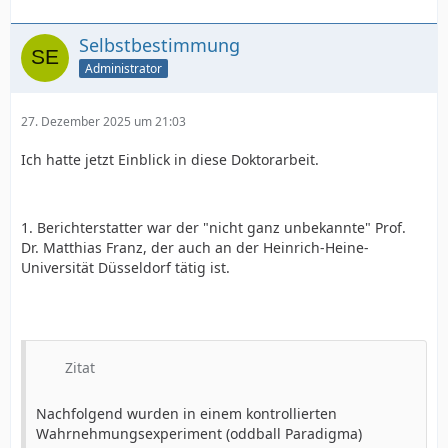
Befunde stützen sich jedoch wesentlich auf
verzerrungsanfällige Selbstauskünfte oder
Selbstbestimmung
Kohortenstudien, bis zum heutigen Tage fehlt ein
experimenteller Nachweis unter
Administrator
Verwendung möglichst objektiver, vorzugsweise
psychophysiologischer Ergebnismaße sowie
27. Dezember 2025 um 21:03
ein standardisiertes Vorgehen zur Erfassung
psychischer Beschneidungsfolgen.
Ich hatte jetzt Einblick in diese Doktorarbeit.
1. Berichterstatter war der "nicht ganz unbekannte" Prof.
Dr. Matthias Franz, der auch an der Heinrich-Heine-
Universität Düsseldorf tätig ist.
Zitat
Nachfolgend wurden in einem kontrollierten
Wahrnehmungsexperiment (oddball Paradigma)