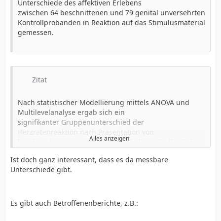
Unterschiede des affektiven Erlebens
zwischen 64 beschnittenen und 79 genital unversehrten
Kontrollprobanden in Reaktion auf das Stimulusmaterial
gemessen.
Zitat
Nach statistischer Modellierung mittels ANOVA und
Multilevelanalyse ergab sich ein
signifikanter Gruppenunterschied der
Herzratenreaktion nach Präsentation von
Alles anzeigen
beschneidungsassoziierten Bildinhalten. Kindheitlich
beschnittene Männer reagierten auf
Ist doch ganz interessant, dass es da messbare
diese Stimuli mit einer länger anhaltenden und stärker
Die stärkere Herzratendezeleration kindheitlich
Unterschiede gibt.
ausgeprägten Herzratendezeleration als
beschnittener Männer wurde unter Berücksichtigung
die genital intakten Kontrollprobanden, während keine
bisheriger Studien und metaanalystischer
Unterschiede in Reaktion auf die
Befunde zur psychovegetativen Reagibilität bei der
übrigen visuellen Kontrollstimuli nachweisbar waren....
Es gibt auch Betroffenenberichte, z.B.:
Verarbeitung affektinduktiver aversiver
Reize als eine verstärkte und länger anhaltende