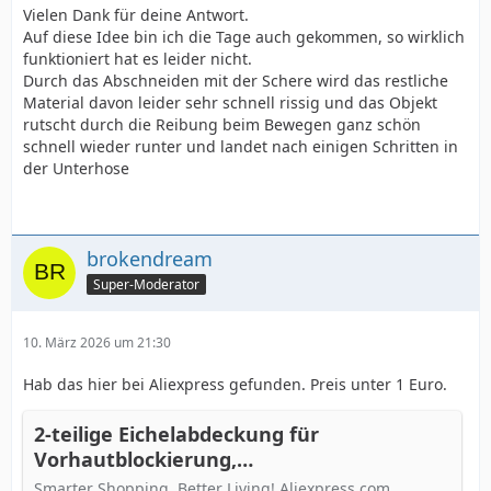
Vielen Dank für deine Antwort.
Auf diese Idee bin ich die Tage auch gekommen, so wirklich
funktioniert hat es leider nicht.
Durch das Abschneiden mit der Schere wird das restliche
Material davon leider sehr schnell rissig und das Objekt
rutscht durch die Reibung beim Bewegen ganz schön
schnell wieder runter und landet nach einigen Schritten in
der Unterhose
brokendream
Super-Moderator
10. März 2026 um 21:30
Hab das hier bei Aliexpress gefunden. Preis unter 1 Euro.
2-teilige Eichelabdeckung für
Vorhautblockierung,
Wolfszahnabdeckung, verdickte
Smarter Shopping, Better Living! Aliexpress.com