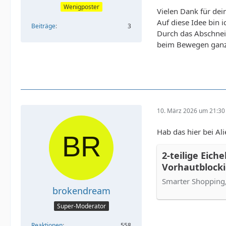
Wenigposter
Vielen Dank für dei
Auf diese Idee bin i
Beiträge
3
Durch das Abschneid
beim Bewegen ganz s
10. März 2026 um 21:30
Hab das hier bei Al
2-teilige Eich
Vorhautblocki
Wolfszahnabd
Smarter Shopping,
Desensibilisi
brokendream
weichem Gumm
Super-Moderator
Paare - AliExp
Reaktionen
558