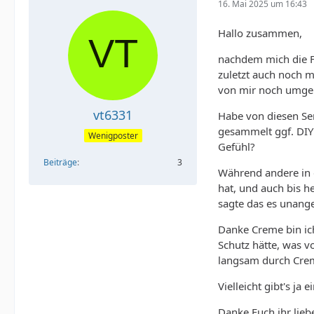
16. Mai 2025 um 16:43
Hallo zusammen,
nachdem mich die F
zuletzt auch noch m
von mir noch umgek
vt6331
Habe von diesen Sen
gesammelt ggf. DIY 
Wenigposter
Gefühl?
Beiträge
3
Während andere in d
hat, und auch bis h
sagte das es unang
Danke Creme bin ic
Schutz hätte, was 
langsam durch Crem
Vielleicht gibt's ja
Danke Euch ihr lieb