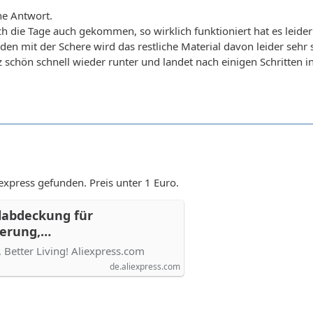
ne Antwort.
ch die Tage auch gekommen, so wirklich funktioniert hat es leider
en mit der Schere wird das restliche Material davon leider sehr s
chön schnell wieder runter und landet nach einigen Schritten i
iexpress gefunden. Preis unter 1 Euro.
elabdeckung für
erung,
eckung, verdickte
 Better Living! Aliexpress.com
erungsabdeckung aus
de.aliexpress.com
i, SM-Sexprodukte für
ress