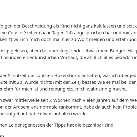
olgen der Beschneidung als Kind nicht ganz kalt lassen und sei
ein Cousin (seit ein paar Tagen 14) angesprochen hat und mir anv
ehrt) will ich mich doch mal hier zu Wort melden und Erfahrun
slip gelesen, aber das übersteigt leider etwas mein Budget. Hat
Lösungen einer künstlichen Vorhaut, die ähnlich alles bedeckt 
er Schulzeit die coolsten Boxershorts anhatten, war ich über je
eute mit 20, wurde nichts (mit der Zeit) besser, wie es mal bei
enehm für mich ist und reibung etc. mich wahnsinnig macht.
h zwar mittlerweile seit 2 Wochen nach vielen Jahren auf dem W
von der Art sehr ans normale rankommt, habe da auch kein Proble
e aufgebaut habe etwas anhalten würde.
 einen Leidensgenossen der Tipps hat die bezahlbar sind.
en