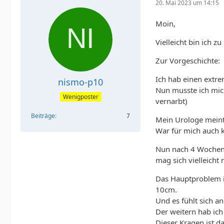
20. Mai 2023 um 14:15
Moin,
Vielleicht bin ich 
Zur Vorgeschichte:
Ich hab einen extr
nismo-p10
Nun musste ich mich
Wenigposter
vernarbt)
Beiträge
7
Mein Urologe meint
War für mich auch 
Nun nach 4 Wochen 
mag sich vielleicht 
Das Hauptproblem is
10cm.
Und es fühlt sich a
Der weitern hab ich
Dieser Kragen ist d