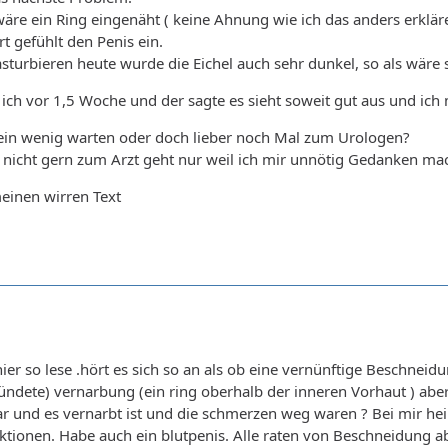
 wäre ein Ring eingenäht ( keine Ahnung wie ich das anders erkläre
t gefühlt den Penis ein.
turbieren heute wurde die Eichel auch sehr dunkel, so als wäre 
ch vor 1,5 Woche und der sagte es sieht soweit gut aus und ich 
h ein wenig warten oder doch lieber noch Mal zum Urologen?
 nicht gern zum Arzt geht nur weil ich mir unnötig Gedanken mac
meinen wirren Text
ier so lese .hört es sich so an als ob eine vernünftige Beschneidun
ündete) vernarbung (ein ring oberhalb der inneren Vorhaut ) aber
und es vernarbt ist und die schmerzen weg waren ? Bei mir heil
ektionen. Habe auch ein blutpenis. Alle raten von Beschneidung 