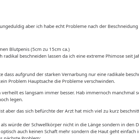
zu ungeduldig aber ich habe echt Probleme nach der Beschneidun
emen Blutpenis (5cm zu 15cm ca.)
 radikal beschneiden lassen da ich eine extreme Phimose seit J
e dass aufgrund der starken Vernarbung nur eine radikale besc
kein Problem Hauptsache die Probleme verschwinden.
verheilt es langsam immer besser. Hab immernoch manchmal sch
noch legen.
t aber das sich befürchte der Arzt hat mich viel zu kurz beschnitt
n als würde der Schwellkörper nicht in die Länge sondern in den
 optisch auch keinen Schaft mehr sondern die Haut geht einfach i
as nächste Problem: