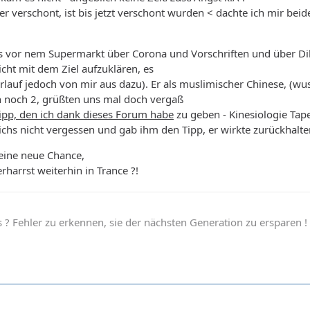
 er verschont, ist bis jetzt verschont wurden < dachte ich mir beid
s vor nem Supermarkt über Corona und Vorschriften und über Dikt
icht mit dem Ziel aufzuklären, es
lauf jedoch von mir aus dazu). Er als muslimischer Chinese, (wus
n noch 2, grüßten uns mal doch vergaß
ipp, den ich dank dieses Forum habe
zu geben - Kinesiologie Tap
chs nicht vergessen und gab ihm den Tipp, er wirkte zurückhalten
eine neue Chance,
rharrst weiterhin in Trance ?!
 ? Fehler zu erkennen, sie der nächsten Generation zu ersparen !