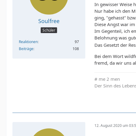
In gewisser Weise ha
Nur habe ich den M
ging, "gehasst" bzw
Soulfree
Diese Angst war im
Schüler
Im Gegenteil, ich e
Belohnung was gut
Reaktionen
97
Das Gesetzt der Re
Beiträge
108
Bei dem Wort wildf
fremd, da wir uns al
# me 2 men
Der Sinn des Lebens
12. August 2020 um 03: