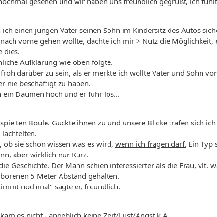
nochmal gesehen und wir haben uns freundlich gegrüßt, ich fühlt
ich einen jungen Vater seinen Sohn im Kindersitz des Autos siche
 nach vorne gehen wollte, dachte ich mir > Nutz die Möglichkeit, e
e dies.
nliche Aufklärung wie oben folgte.
 froh darüber zu sein, als er merkte ich wollte Vater und Sohn v
 nie beschäftigt zu haben.
 ein Daumen hoch und er fuhr los...
e spielten Boule. Guckte ihnen zu und unsere Blicke trafen sich ic
 lächtelten.
t, ob sie schon wissen was es wird,
wenn ich fragen darf.
Ein Typ 
nn, aber wirklich nur Kurz.
 die Geschichte. Der Mann schien interessierter als die Frau, vl
borenen 5 Meter Abstand gehalten.
immt nochmal" sagte er, freundlich.
am es nicht - angeblich keine Zeit/Lust/Angst k.A .