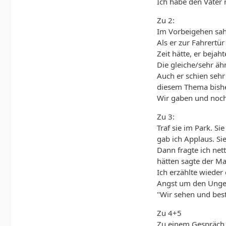
Ich habe den Vater 
Zu 2:
Im Vorbeigehen sah 
Als er zur Fahrertür
Zeit hätte, er bejaht
Die gleiche/sehr äh
Auch er schien sehr
diesem Thema bisher
Wir gaben und noch
Zu 3:
Traf sie im Park. Si
gab ich Applaus. Sie
Dann fragte ich net
hätten sagte der Ma
Ich erzählte wieder
Angst um den Unge
"Wir sehen und best
Zu 4+5
Zu einem Gespräch k