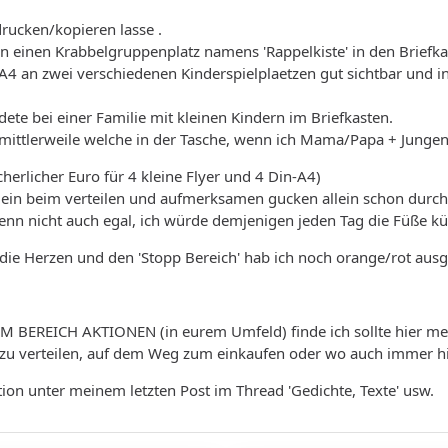
drucken/kopieren lasse .
an einen Krabbelgruppenplatz namens 'Rappelkiste' in den Briefk
A4 an zwei verschiedenen Kinderspielplaetzen gut sichtbar und i
ndete bei einer Familie mit kleinen Kindern im Briefkasten.
 mittlerweile welche in der Tasche, wenn ich Mama/Papa + Jungen 
cherlicher Euro für 4 kleine Flyer und 4 Din-A4)
lein beim verteilen und aufmerksamen gucken allein schon durch
 nicht auch egal, ich würde demjenigen jeden Tag die Füße küsse
, die Herzen und den 'Stopp Bereich' hab ich noch orange/rot ausg
IM BEREICH AKTIONEN (in eurem Umfeld) finde ich sollte hier 
 zu verteilen, auf dem Weg zum einkaufen oder wo auch immer hin
tion unter meinem letzten Post im Thread 'Gedichte, Texte' usw.