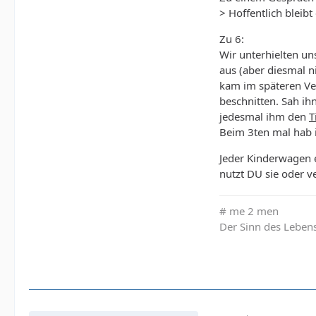
> Hoffentlich bleibt
Zu 6:
Wir unterhielten un
aus (aber diesmal n
kam im späteren Ver
beschnitten. Sah ih
jedesmal ihm den
T
Beim 3ten mal hab i
Jeder Kinderwagen 
nutzt DU sie oder ve
# me 2 men
Der Sinn des Lebens