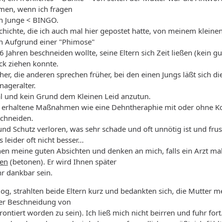
en, wenn ich fragen
Ein Junge < BINGO.
schichte, die ich auch mal hier gepostet hatte, von meinem kleine
hn Aufgrund einer "Phimose"
6 Jahren beschneiden wollte, seine Eltern sich Zeit ließen (kein gu
ck ziehen konnte.
üher, die anderen sprechen früher, bei den einen Jungs läßt sich 
nageralter.
al und kein Grund dem Kleinen Leid anzutun.
 erhaltene Maßnahmen wie eine Dehntheraphie mit oder ohne K
schneiden.
 und Schutz verloren, was sehr schade und oft unnötig ist und frus
 leider oft nicht besser...
ehen meine guten Absichten und denken an mich, falls ein Arzt ma
den
(betonen). Er wird Ihnen später
hr dankbar sein.
g, strahlten beide Eltern kurz und bedankten sich, die Mutter m
der Beschneidung von
frontiert worden zu sein). Ich ließ mich nicht beirren und fuhr fort