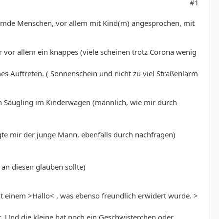
#1
fremde Menschen, vor allem mit Kind(m) angesprochen, mit
r vor allem ein knappes (viele scheinen trotz Corona wenig
hes
Auftreten. ( Sonnenschein und nicht zu viel Straßenlärm
 Säugling im Kinderwagen (männlich, wie mir durch
gte mir der junge Mann, ebenfalls durch nachfragen)
an diesen glauben sollte)
it einem >Hallo< , was ebenso freundlich erwidert wurde. >
t. Und die kleine hat noch ein Geschwisterchen oder