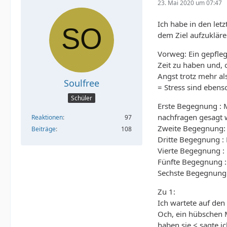
23. Mai 2020 um 07:47
Ich habe in den le
dem Ziel aufzukläre
Vorweg: Ein gepfleg
Zeit zu haben und, 
Angst trotz mehr al
Soulfree
= Stress sind ebenso
Schüler
Erste Begegnung : 
nachfragen gesagt 
Reaktionen
97
Zweite Begegnung: 
Beiträge
108
Dritte Begegnung : 
Vierte Begegnung :
Fünfte Begegnung :
Sechste Begegnung :
Zu 1:
Ich wartete auf den
Och, ein hübschen
haben sie < sagte i