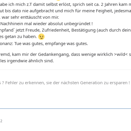
be ich mich z.T damit selbst erlöst, sprich seit ca. 2 Jahren kam m
ut bis dato nie aufgebracht und mich für meine Feigheit, jedes
. war sehr enttäuscht von mir.
 Nachhinein mal wieder absolut unbegründet !
mpfand` jetzt Freude, Zufriedenheit, Bestätigung (auch durch de
es getan zu haben.
sonanz: Tue was gutes, empfange was gutes.
remd, kam mir der Gedankengang, dass wenige wirklich >wild< s
les irgendwie ähnlich sind.
 ? Fehler zu erkennen, sie der nächsten Generation zu ersparen !
52