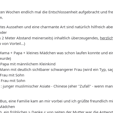
tzten Wochen endlich mal die Entschlossenheit aufgebracht und 
n.
tes Aussehen und eine charmante Art sind natürlich hilfreich abe
oder
s 2 Meter Abstand meinerseits) inhaltlich überzeugendes,
herzlic
 von Vorteil...)
Mama + Papa + kleines Mädchen was schon laufen konnte und ein
wurde)
Papa mit männlichem Kleinkind
Mann mit deutlich sichtbarer schwangerer Frau (wird ein Typ, sa
 Frau mit Sohn
 Frau mit Sohn
 junger muslimischer Asiate - Chinese (eher "Zufall" - wenn man 
 Bus, eine Familie kam an mir vorbei und ich grüßte freundlich m
 Mädchen
ch, ein fröhliches > Danke < von seiten der Mutter war die Antwor