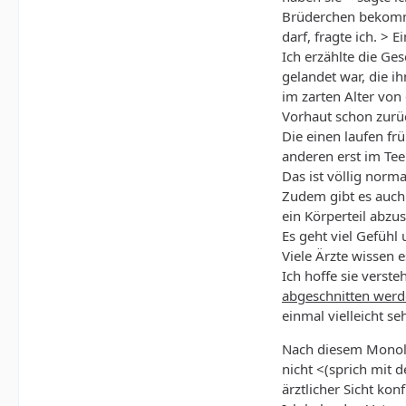
Brüderchen bekomm
darf, fragte ich. > 
Ich erzählte die Ge
gelandet war, die i
im zarten Alter von 
Vorhaut schon zurü
Die einen laufen fr
anderen erst im Tee
Das ist völlig norm
Zudem gibt es auch
ein Körperteil abzu
Es geht viel Gefühl
Viele Ärzte wissen es
Ich hoffe sie verst
abgeschnitten wer
einmal vielleicht se
Nach diesem Monolo
nicht <(sprich mit 
ärztlicher Sicht kon