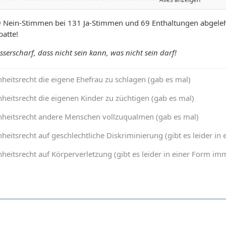
ministerium der Justiz in Abstimmung mit dem Bundes-
Gesundheit und unter Hinzuziehung von Experten aus Wis-
 Nein-Stimmen bei 131 Ja-Stimmen und 69 Enthaltungen abgelehn
axis die neuen gesetzlichen Regelungen einer eingehenden
atte!
ich der Erfahrungen in der Praxis. Die Bundesregierung
sserscharf, dass nicht sein kann, was nicht sein darf!
 Bundestag bis zum 31. Dezember 2018 über die Ergebnisse
heitsrecht die eigene Ehefrau zu schlagen (gab es mal)
heitsrecht die eigenen Kinder zu züchtigen (gab es mal)
nheitsrecht andere Menschen vollzuqualmen (gab es mal)
heitsrecht auf geschlechtliche Diskriminierung (gibt es leider 
heitsrecht auf Körperverletzung (gibt es leider in einer Form 