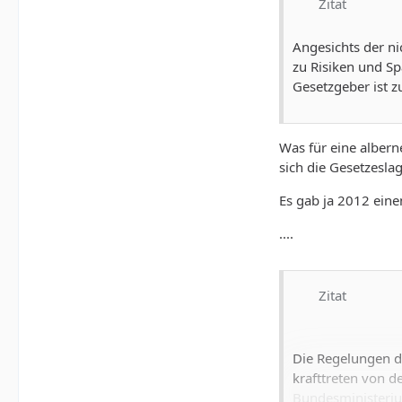
Zitat
Angesichts der ni
zu Risiken und S
Gesetzgeber ist z
Was für eine albern
sich die Gesetzesla
Es gab ja 2012 eine
....
Zitat
Die Regelungen di
krafttreten von 
Bundesministeriu