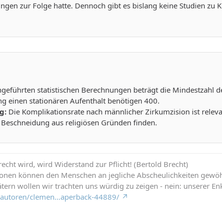
ngen zur Folge hatte. Dennoch gibt es bislang keine Studien zu
eführten statistischen Berechnungen beträgt die Mindestzahl de
g einen stationären Aufenthalt benötigen 400.
ng:
Die Komplikationsrate nach männlicher Zirkumzision ist relevan
r Beschneidung aus religiösen Gründen finden.
cht wird, wird Widerstand zur Pflicht! (Bertold Brecht)
ionen können den Menschen an jegliche Abscheulichkeiten gewö
tern wollen wir trachten uns würdig zu zeigen - nein: unserer Enk
de/autoren/clemen…aperback-44889/