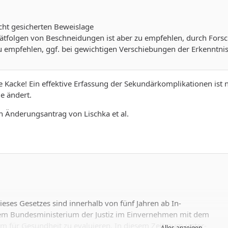
cht gesicherten Beweislage
pätfolgen von Beschneidungen ist aber zu empfehlen, durch For­
u empfehlen, ggf. bei gewichtigen Verschiebungen der Erkenntnis
e Kacke! Ein effektive Erfassung der Sekundärkomplikationen ist
ge ändert.
n Änderungsantrag von Lischka et al.
eses Gesetzes sind innerhalb von fünf Jahren ab In-
dem Bundesministerium der Justiz im Einvernehmen mit dem
m für Gesundheit zu evaluieren. In diesem Zeitraum unter-
Alles anzeigen