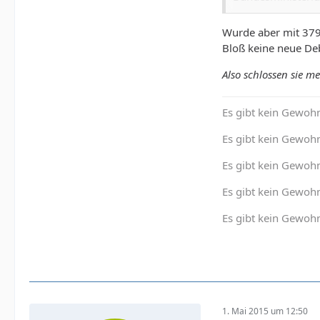
zieht das Bundes
ministerium der 
Wurde aber mit 379
senschaft und Pr
Bloß keine neue Deb
Prüfung hinsichtl
Also schlossen sie me
unterrichtet den
der Evaluierung.“
Es gibt kein Gewohn
Es gibt kein Gewohn
Es gibt kein Gewoh
Es gibt kein Gewohn
Es gibt kein Gewohn
1. Mai 2015 um 12:50