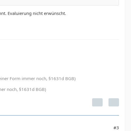
t. Evaluierung nicht erwünscht.
in einer Form immer noch, §1631d BGB)
immer noch, §1631d BGB)
#3