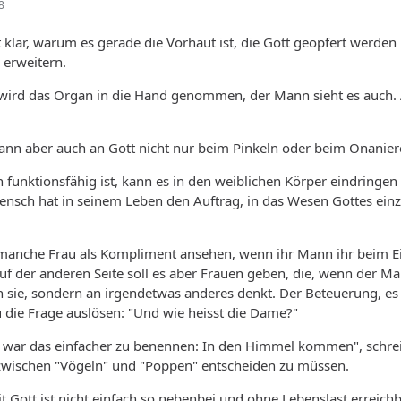
8
klar, warum es gerade die Vorhaut ist, die Gott geopfert werden m
 erweitern.
ird das Organ in die Hand genommen, der Mann sieht es auch. A
ann aber auch an Gott nicht nur beim Pinkeln oder beim Onaniere
funktionsfähig ist, kann es in den weiblichen Körper eindringe
Mensch hat in seinem Leben den Auftrag, in das Wesen Gottes ein
manche Frau als Kompliment ansehen, wenn ihr Mann ihr beim Ein
Auf der anderen Seite soll es aber Frauen geben, die, wenn der Ma
 sie, sondern an irgendetwas anderes denkt. Der Beteuerung, es
 die Frage auslösen: "Und wie heisst die Dame?"
r war das einfacher zu benennen: In den Himmel kommen", schreib
h zwischen "Vögeln" und "Poppen" entscheiden zu müssen.
t Gott ist nicht einfach so nebenbei und ohne Lebenslast erreich