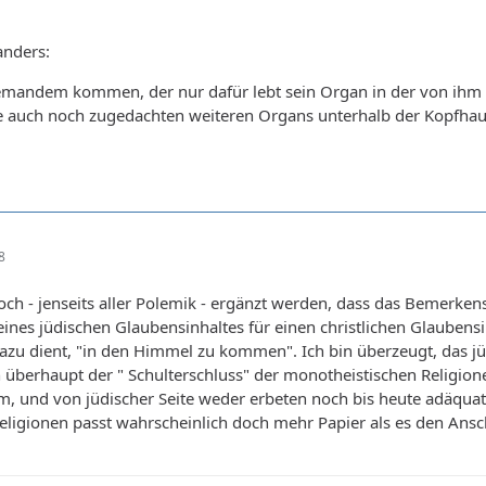
anders:
emandem kommen, der nur dafür lebt sein Organ in der von ih
 auch noch zugedachten weiteren Organs unterhalb der Kopfhaut
8
 noch - jenseits aller Polemik - ergänzt werden, dass das Bemerke
eines jüdischen Glaubensinhaltes für einen christlichen Glaubensi
zu dient, "in den Himmel zu kommen". Ich bin überzeugt, das jü
 überhaupt der " Schulterschluss" der monotheistischen Religion
kam, und von jüdischer Seite weder erbeten noch bis heute adäqua
ligionen passt wahrscheinlich doch mehr Papier als es den Ansch