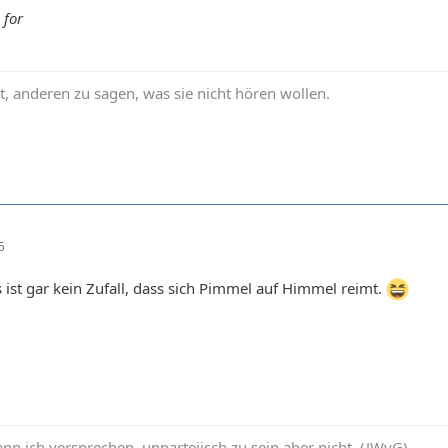
 for
ht, anderen zu sagen, was sie nicht hören wollen.
5
es ist gar kein Zufall, dass sich Pimmel auf Himmel reimt.
ann ich versprechen, unparteiisch zu sein aber nicht. (JWvG)