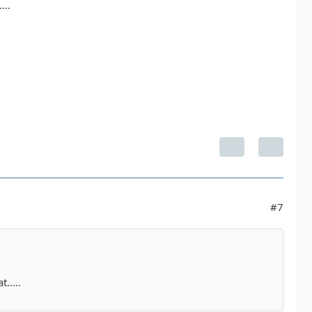
...
#7
.....