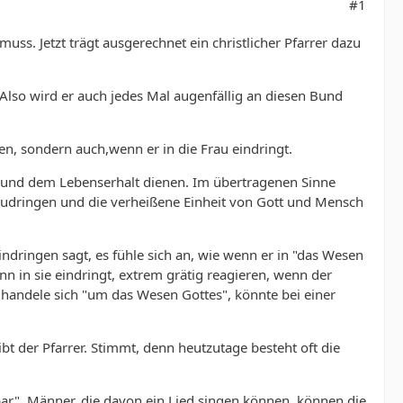
#1
uss. Jetzt trägt ausgerechnet ein christlicher Pfarrer dazu
lso wird er auch jedes Mal augenfällig an diesen Bund
n, sondern auch,wenn er in die Frau eindringt.
n und dem Lebenserhalt dienen. Im übertragenen Sinne
zudringen und die verheißene Einheit von Gott und Mensch
dringen sagt, es fühle sich an, wie wenn er in "das Wesen
nn in sie eindringt, extrem grätig reagieren, wenn der
 handele sich "um das Wesen Gottes", könnte bei einer
t der Pfarrer. Stimmt, denn heutzutage besteht oft die
bar". Männer, die davon ein Lied singen können, können die