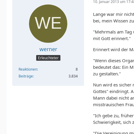
10. Januar 2013 um 17:4
Lange war mir nicht 
bei, mein Wissen zu
"Mehrmals am Tag w
mit Gott erinnert."
werner
Erinnert wird der M
Erleuchteter
"Wenn dieses Organ 
bedeutet das: Ein 
Reaktionen
8
zu gestalten."
Beiträge
3.834
Nun wird es sicher 
Gottes" eindringt. 
Mann dabei nicht an
misstrauischen Frau
"Ich gebe zu, frühe
Schwierigkeit, sic
"Die Vereinigung mi