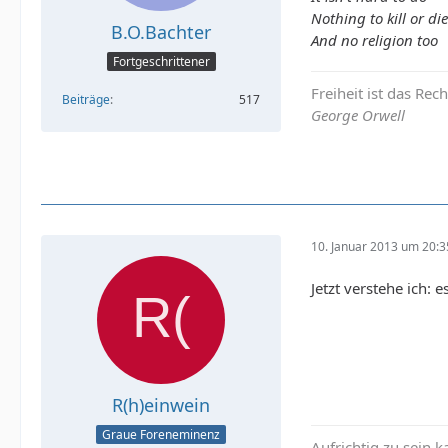
Nothing to kill or die
B.O.Bachter
And no religion too
Fortgeschrittener
Freiheit ist das Rec
Beiträge
517
George Orwell
10. Januar 2013 um 20:3
Jetzt verstehe ich: 
R(h)einwein
Graue Foreneminenz
Aufrichtig zu sein k