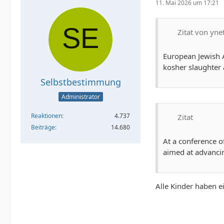
11. Mai 2026 um 17:21
Zitat von yn
European Jewish A
kosher slaughter
Selbstbestimmung
Administrator
Reaktionen
4.737
Zitat
Beiträge
14.680
At a conference o
aimed at advancin
Alle Kinder haben e