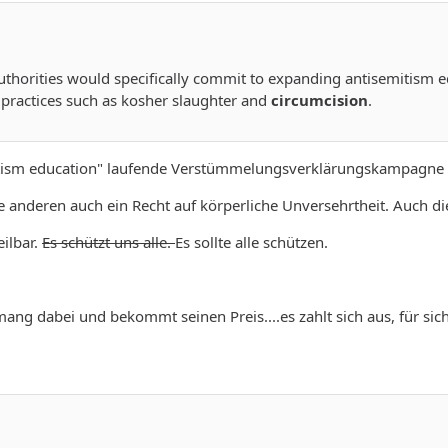
uthorities would specifically commit to expanding antisemitism 
 practices such as kosher slaughter and
circumcision
.
itism education" laufende Verstümmelungsverklärungskampagne 
e anderen auch ein Recht auf körperliche Unversehrtheit. Auch die
eilbar.
Es schützt uns alle.
Es sollte alle schützen.
nmang dabei und bekommt seinen Preis....es zahlt sich aus, für s