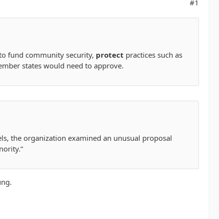
#1
 to fund community security,
protect
practices such as
member states would need to approve.
sels, the organization examined an unusual proposal
ority.”
ung.