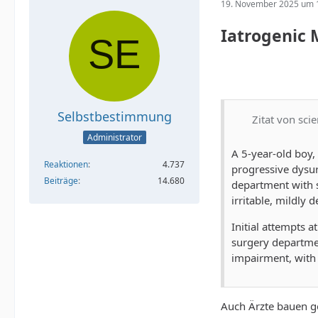
19. November 2025 um 
Iatrogenic 
Selbstbestimmung
Zitat von sci
Administrator
A 5-year-old boy
Reaktionen
4.737
progressive dysur
Beiträge
14.680
department with 
irritable, mildly
Initial attempts a
surgery departmen
impairment, with 
Auch Ärzte bauen g