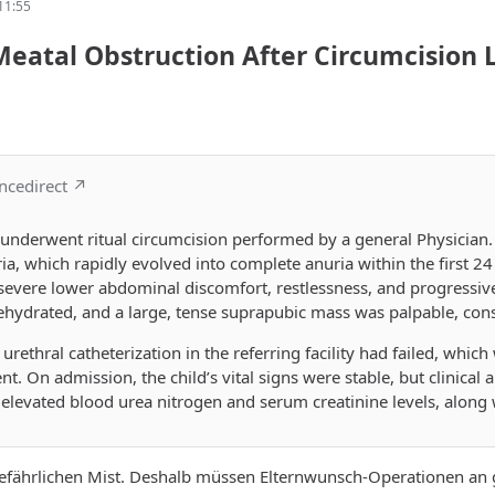
11:55
Meatal Obstruction After Circumcision 
encedirect
, underwent ritual circumcision performed by a general Physicia
ia, which rapidly evolved into complete anuria within the first 
severe lower abdominal discomfort, restlessness, and progressiv
 dehydrated, and a large, tense suprapubic mass was palpable, con
t urethral catheterization in the referring facility had failed, whic
t. On admission, the child’s vital signs were stable, but clinical 
elevated blood urea nitrogen and serum creatinine levels, along w
efährlichen Mist. Deshalb müssen Elternwunsch-Operationen an