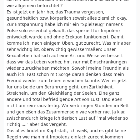
wie allgemein befürchtet ?
Es ist jetzt ein Jahr her, das Trauma vergessen,
gesundheitlich bzw. körperlich soweit alles ziemlich okay.
Zur Entspannung habe ich mir ein "Spielzeug" namens
Pulse solo essential gekauft, das speziell für Impotenz
entwickelt wurde und ohne Erektion funktioniert. Damit
komme ich, nach einigem Üben, gut zurecht. Was mir aber
sehr wichtig ist, oberwichtig gewissermaßen: Unser
Sexualleben hat sich auf eine Art und Weise verbessert
dass wir das Leben vorher, hm, nur mit Einschränkungen
wieder zurückhaben möchten. Sowohl meine Freundin als
auch ich. Fast schon mit Sorge daran denken dass mein
Freund wieder zum Leben erwachen könnte. Weil es jetzt
für uns beide um Berührung geht, um Zärtlichkeit,
Streicheln, um den Gleichklang der Seelen. Eine ganz
andere und total befriedigende Art von Lust! Und eben
nicht um rein-raus-fertig. Wir verbringen Stunden im Bett
und genießen das Zusammensein wie vorher nie. Ja klar,
zwischendurch kriege ich tierisch Lust auf "mal wieder so
richtig ...." aber das vergeht.
Das alles findet im Kopf statt, ich weiß, und es gibt keine
Regeln wie man mit Impotenz einfach zurecht kommen