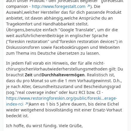
auch unser Produkt - den"
fore
Gestalt Begleiter" (
fore
Gestalt
companion -
http://www.foregestalt.com
). Die
Auswahl,welcher Hersteller das für dich passende Produkt
anbietet, ist davon abhängig,welche Ansprüche du an
Tragekomfort und Handhabbarkeit stellst.
Übrigens,benutze einfach "Google Translate", um dir die
weit ausführlicherenBeiträge in englischer Sprache
("foreskin restoration" und"foreskin restoration devices") in
Diskussionsforen sowie FacebookGruppen und Webseiten
zum Thema ins Deutsche übersetzen zu lassen.
In jedem Fall vorab ein Hinweis, der für alle nicht-
chirurgischenVorhautwiederherstellungsmethoden gilt: Du
brauchst
Zeit
und
Durchhaltevermögen
. Realistisch ist,
dass du pro Monat so um die 1 mm Vorhautgewinnst. D.h.,
je nach Alter, Gesundheitszustand und Bescheidungsgrad
(sog."real coverage index" oder kurz RCI bzw. CI -
https://www.restoringforeskin.org/public/foreski…erage-
index-rci
)kann es 1 bis 5 Jahre dauern, bis deine Eichel
wieder weitgehend bisvollständig mit einer Ersatz-Vorhaut
bedeckt ist.
Ich hoffe, du wirst fündig. Viele Grüße,