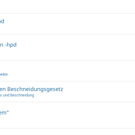
pd
en -hpd
pekte
gen Beschneidungsgesetz
us und Beschneidung
lem"