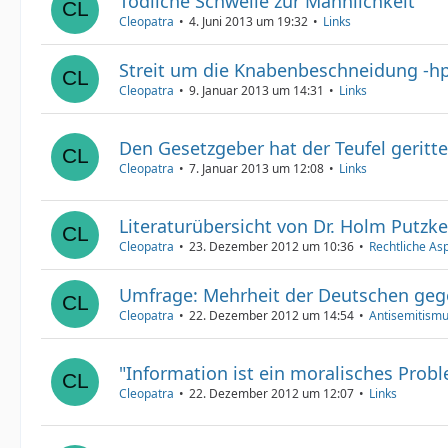
Tödliche Schwelle zur Männlichkeit
Cleopatra
4. Juni 2013 um 19:32
Links
Streit um die Knabenbeschneidung -h
Cleopatra
9. Januar 2013 um 14:31
Links
Den Gesetzgeber hat der Teufel geritt
Cleopatra
7. Januar 2013 um 12:08
Links
Literaturübersicht von Dr. Holm Putzke
Cleopatra
23. Dezember 2012 um 10:36
Rechtliche As
Umfrage: Mehrheit der Deutschen ge
Cleopatra
22. Dezember 2012 um 14:54
Antisemitism
"Information ist ein moralisches Prob
Cleopatra
22. Dezember 2012 um 12:07
Links