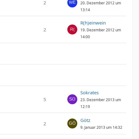
2
20. Dezember 2012 um
13:14
R(h)einwein
2
19. Dezember 2012 um
14:00
Sokrates
5
23. Dezember 2013 um
12:19
Götz
2
9. Januar 2013 um 14:32