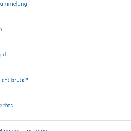
stümmelung
n
hpd
icht brutal"
rechts
llungen - Leserbrief