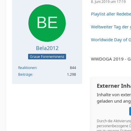
8. Juni 2019 um 17:19
Playlist aller Redebe
Weltweiter Tag der
Worldwide Day of G
Bela2012
Graue Foreneminenz
WWDOGA 2019 - G.N
Reaktionen
844
Beiträge
1.298
Externer Inh
Inhalte von ext
geladen und ang
Durch die Aktivierun
personenbezogene Da
wir in unserer Daten