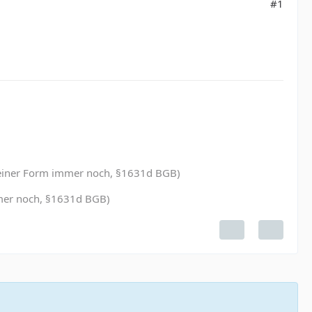
#1
in einer Form immer noch, §1631d BGB)
immer noch, §1631d BGB)