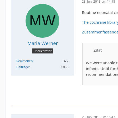
23. Juni 2013 um 14:18
Routine neonatal cir
The cochrane librar
Zusammenfassende
Maria Werner
Zitat
Erleuchteter
Reaktionen
322
We were unable to
Beiträge
3.885
infants. Until fu
recommendations a
23. Juni 2013 um 16:47