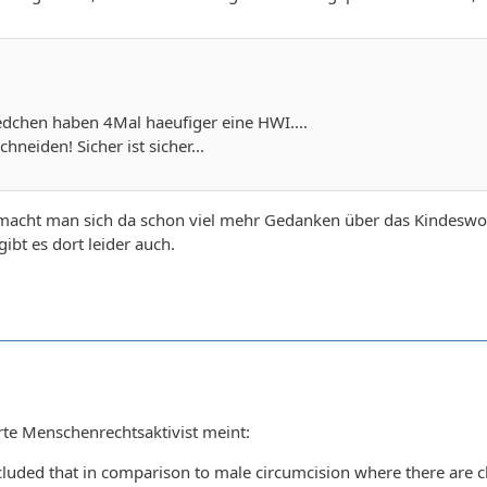
dchen haben 4Mal haeufiger eine HWI....
chneiden! Sicher ist sicher...
acht man sich da schon viel mehr Gedanken über das Kindeswo
gibt es dort leider auch.
erte Menschenrechtsaktivist meint:
uded that in comparison to male circumcision where there are c