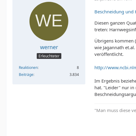
Beschneidung und H
Diesen ganzen Quat
treten: Harnwegsinf
Übrigens kommen (e
werner
wie Jagannath et.al
veröffentlicht.
Erleuchteter
http://www.ncbi.n
Reaktionen
8
Beiträge
3.834
Im Ergebnis bezieh
hat. "Leider" nur in
Beschneidungsargu
"Man muss diese ve