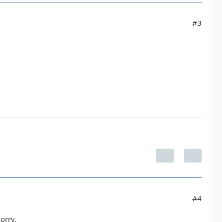
#3
#4
orry.