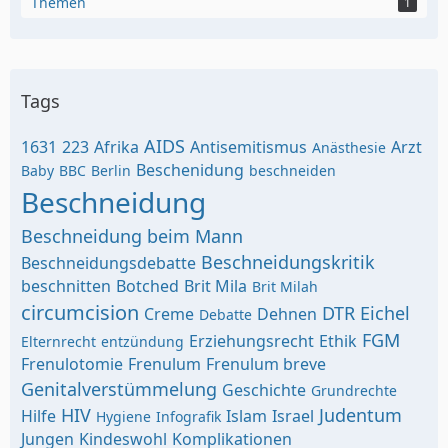
Themen
1
Tags
AIDS
1631
223
Afrika
Antisemitismus
Arzt
Anästhesie
Beschenidung
Baby
BBC
Berlin
beschneiden
Beschneidung
Beschneidung beim Mann
Beschneidungskritik
Beschneidungsdebatte
beschnitten
Botched
Brit Mila
Brit Milah
circumcision
DTR
Eichel
Creme
Dehnen
Debatte
FGM
Erziehungsrecht
Ethik
Elternrecht
entzündung
Frenulotomie
Frenulum
Frenulum breve
Genitalverstümmelung
Geschichte
Grundrechte
HIV
Judentum
Hilfe
Islam
Israel
Hygiene
Infografik
Jungen
Kindeswohl
Komplikationen