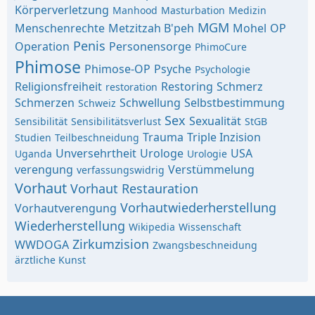
Körperverletzung
Manhood
Masturbation
Medizin
MGM
Menschenrechte
Metzitzah B'peh
Mohel
OP
Penis
Operation
Personensorge
PhimoCure
Phimose
Phimose-OP
Psyche
Psychologie
Religionsfreiheit
Restoring
Schmerz
restoration
Schmerzen
Schwellung
Selbstbestimmung
Schweiz
Sex
Sexualität
Sensibilität
Sensibilitätsverlust
StGB
Trauma
Triple Inzision
Studien
Teilbeschneidung
Unversehrtheit
Urologe
USA
Uganda
Urologie
verengung
Verstümmelung
verfassungswidrig
Vorhaut
Vorhaut Restauration
Vorhautwiederherstellung
Vorhautverengung
Wiederherstellung
Wikipedia
Wissenschaft
Zirkumzision
WWDOGA
Zwangsbeschneidung
ärztliche Kunst