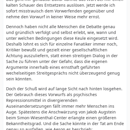
kalten Schauer des Entsetzens auslösen. Jetzt werde ich
sofort misstrauisch dem Vorwerfenden gegenüber und
nehme den Vorwurf in keiner Weise mehr ernst.
Dennoch haben nicht alle Menschen die Debatte genau
und gründlich verfolgt und selbst erlebt, wie, wann und
unter welchen Bedingungen diese Keule eingesetzt wird.
Deshalb lohnt es sich für einzelne Fanatiker immer noch,
Kritiker bewußt und gezielt einer gesellschaftlichen
Ächtung auszuliefern, statt einen streitigen Dialog in der
Sache zu führen unter der Gefahr, dass die eigenen
Argumente innerhalb eines ernsthaft geführten
wechelseitigen Streitgesprächs nicht überzeugend genug
sein könnten.
Doch der Schuß wird auf lange Sicht nach hinten losgehen.
Der Gebrauch dieses Vorwurfs als psychisches
Repressionsmittel in divergierenden
Auseinandersetzungen fällt immer mehr Menschen ins
Auge. Spätestens die Anschwärzung von Jakob Augstein
beim Simon-Wiesenthal-Center erlangte einen größeren
Bekanntheitsgrad. Und die Sache könnte in der Tat am Ende
genau so ausfallen, wie Aesop es beschrieb: