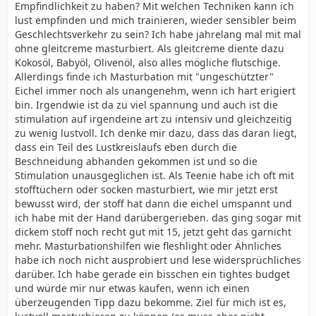
Empfindlichkeit zu haben? Mit welchen Techniken kann ich
lust empfinden und mich trainieren, wieder sensibler beim
Geschlechtsverkehr zu sein? Ich habe jahrelang mal mit mal
ohne gleitcreme masturbiert. Als gleitcreme diente dazu
Kokosöl, Babyöl, Olivenöl, also alles mögliche flutschige.
Allerdings finde ich Masturbation mit "ungeschützter"
Eichel immer noch als unangenehm, wenn ich hart erigiert
bin. Irgendwie ist da zu viel spannung und auch ist die
stimulation auf irgendeine art zu intensiv und gleichzeitig
zu wenig lustvoll. Ich denke mir dazu, dass das daran liegt,
dass ein Teil des Lustkreislaufs eben durch die
Beschneidung abhanden gekommen ist und so die
Stimulation unausgeglichen ist. Als Teenie habe ich oft mit
stofftüchern oder socken masturbiert, wie mir jetzt erst
bewusst wird, der stoff hat dann die eichel umspannt und
ich habe mit der Hand darübergerieben. das ging sogar mit
dickem stoff noch recht gut mit 15, jetzt geht das garnicht
mehr. Masturbationshilfen wie fleshlight oder Ähnliches
habe ich noch nicht ausprobiert und lese widersprüchliches
darüber. Ich habe gerade ein bisschen ein tightes budget
und würde mir nur etwas kaufen, wenn ich einen
überzeugenden Tipp dazu bekomme. Ziel für mich ist es,