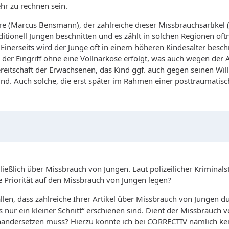
ehr zu rechnen sein.
re (Marcus Bensmann), der zahlreiche dieser Missbrauchsartikel (
itionell Jungen beschnitten und es zählt in solchen Regionen oftmal
 Einerseits wird der Junge oft in einem höheren Kindesalter besch
er Eingriff ohne eine Vollnarkose erfolgt, was auch wegen der 
eitschaft der Erwachsenen, das Kind ggf. auch gegen seinen Wille
 sind. Auch solche, die erst später im Rahmen einer posttraumati
ießlich über Missbrauch von Jungen. Laut polizeilicher Kriminal
e Priorität auf den Missbrauch von Jungen legen?
efallen, dass zahlreiche Ihrer Artikel über Missbrauch von Junge
ur ein kleiner Schnitt“ erschienen sind. Dient der Missbrauch 
andersetzen muss? Hierzu konnte ich bei CORRECTIV nämlich kein