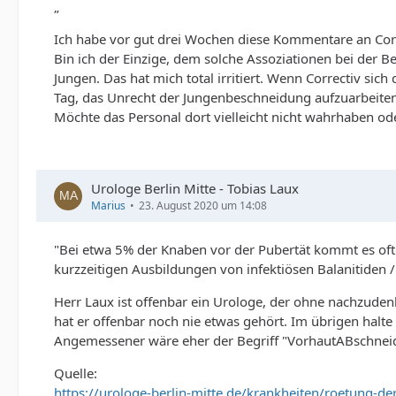
„
Ich habe vor gut drei Wochen diese Kommentare an Corr
Bin ich der Einzige, dem solche Assoziationen bei der B
Jungen. Das hat mich total irritiert. Wenn Correctiv si
Tag, das Unrecht der Jungenbeschneidung aufzuarbeite
Möchte das Personal dort vielleicht nicht wahrhaben od
Urologe Berlin Mitte - Tobias Laux
Marius
23. August 2020 um 14:08
"Bei etwa 5% der Knaben vor der Pubertät kommt es of
kurzzeitigen Ausbildungen von infektiösen Balanitiden 
Herr Laux ist offenbar ein Urologe, der ohne nachzudenk
hat er offenbar noch nie etwas gehört. Im übrigen halt
Angemessener wäre eher der Begriff "VorhautABschnei
Quelle:
https://urologe-berlin-mitte.de/krankheiten/roetung-der