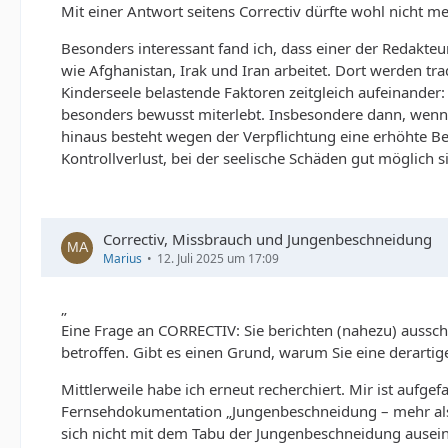
Mit einer Antwort seitens Correctiv dürfte wohl nicht m
Besonders interessant fand ich, dass einer der Redakteu
wie Afghanistan, Irak und Iran arbeitet. Dort werden trad
Kinderseele belastende Faktoren zeitgleich aufeinander:
besonders bewusst miterlebt. Insbesondere dann, wenn d
hinaus besteht wegen der Verpflichtung eine erhöhte Ber
Kontrollverlust, bei der seelische Schäden gut möglich
Correctiv, Missbrauch und Jungenbeschneidung
Marius
12. Juli 2025 um 17:09
„
Eine Frage an CORRECTIV: Sie berichten (nahezu) ausschl
betroffen. Gibt es einen Grund, warum Sie eine derartig
Mittlerweile habe ich erneut recherchiert. Mir ist aufg
Fernsehdokumentation „Jungenbeschneidung – mehr als n
sich nicht mit dem Tabu der Jungenbeschneidung ausein