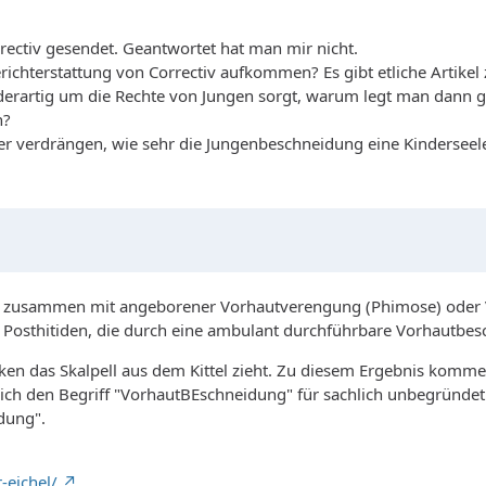
ectiv gesendet. Geantwortet hat man mir nicht.
erichterstattung von Correctiv aufkommen? Es gibt etliche Artikel
ch derartig um die Rechte von Jungen sorgt, warum legt man dann 
n?
er verdrängen, wie sehr die Jungenbeschneidung eine Kinderseel
t zusammen mit angeborener Vorhautverengung (Phimose) oder V
/ Posthitiden, die durch eine ambulant durchführbare Vorhautbes
en das Skalpell aus dem Kittel zieht. Zu diesem Ergebnis komme 
e ich den Begriff "VorhautBEschneidung" für sachlich unbegründ
dung".
-eichel/