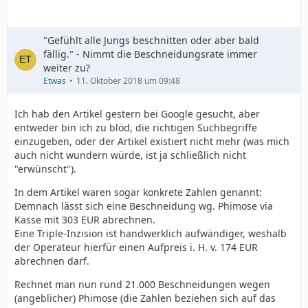
Das hat man vom Frauenwahlrecht und manchem
anderen auch lange behauptet. Mir haben noch im
Sommer '89 Berliner versichert: "Die Mauer steht in 100
"Gefühlt alle Jungs beschnitten oder aber bald
Jahren noch!" Und ein paar Monate später war sie weg.
fällig." - Nimmt die Beschneidungsrate immer
weiter zu?
Etwas
11. Oktober 2018 um 09:48
Ich hab den Artikel gestern bei Google gesucht, aber
entweder bin ich zu blöd, die richtigen Suchbegriffe
einzugeben, oder der Artikel existiert nicht mehr (was mich
auch nicht wundern würde, ist ja schließlich nicht
"erwünscht").
In dem Artikel waren sogar konkrete Zahlen genannt:
Demnach lässt sich eine Beschneidung wg. Phimose via
Kasse mit 303 EUR abrechnen.
Eine Triple-Inzision ist handwerklich aufwändiger, weshalb
der Operateur hierfür einen Aufpreis i. H. v. 174 EUR
abrechnen darf.
Rechnet man nun rund 21.000 Beschneidungen wegen
(angeblicher) Phimose (die Zahlen beziehen sich auf das