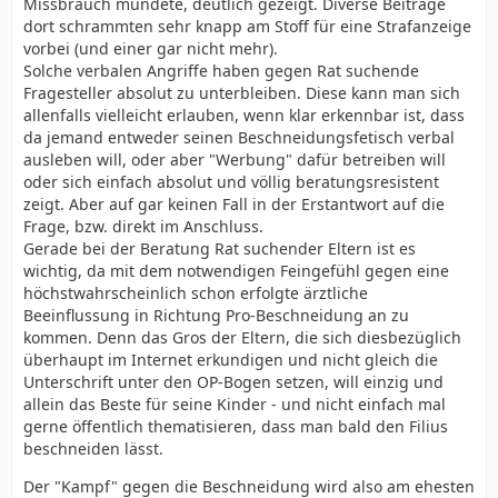
Missbrauch mündete, deutlich gezeigt. Diverse Beiträge
dort schrammten sehr knapp am Stoff für eine Strafanzeige
vorbei (und einer gar nicht mehr).
Solche verbalen Angriffe haben gegen Rat suchende
Fragesteller absolut zu unterbleiben. Diese kann man sich
allenfalls vielleicht erlauben, wenn klar erkennbar ist, dass
da jemand entweder seinen Beschneidungsfetisch verbal
ausleben will, oder aber "Werbung" dafür betreiben will
oder sich einfach absolut und völlig beratungsresistent
zeigt. Aber auf gar keinen Fall in der Erstantwort auf die
Frage, bzw. direkt im Anschluss.
Gerade bei der Beratung Rat suchender Eltern ist es
wichtig, da mit dem notwendigen Feingefühl gegen eine
höchstwahrscheinlich schon erfolgte ärztliche
Beeinflussung in Richtung Pro-Beschneidung an zu
kommen. Denn das Gros der Eltern, die sich diesbezüglich
überhaupt im Internet erkundigen und nicht gleich die
Unterschrift unter den OP-Bogen setzen, will einzig und
allein das Beste für seine Kinder - und nicht einfach mal
gerne öffentlich thematisieren, dass man bald den Filius
beschneiden lässt.
Der "Kampf" gegen die Beschneidung wird also am ehesten