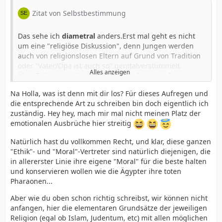
Zitat von Selbstbestimmung
Das sehe ich
diametral
anders.Erst mal geht es nicht
um eine "religiöse Diskussion", denn Jungen werden
auch von religionslosen Eltern auf Grund von Tradition
oder "Vater/Opa ist auch so" genitalverstümmelt.
Alles anzeigen
Über Religion in diesem Zusammenhang zu diskutieren
ist in der Tat überflüssig und kontraproduktiv, denn ein
Na Holla, was ist denn mit dir los? Für dieses Aufregen und
Baby hat keine Religion. An eine Religion zu glauben,
Meine Güte, es ist doch offensichtlich, wie sehr die
die entsprechende Art zu schreiben bin doch eigentlich ich
dazu ist es nicht in der Lage. Aber es ist ein Mensch,
traditionsmotivierte und die pseudomedizinische
zuständig. Hey hey, mach mir mal nicht meinen Platz der
und es somit hat es das Recht auf körperliche
Jungenverstümmelung miteinander verwoben sind!
emotionalen Ausbrüche hier streitig
Unversehrtheit.
Das eine bedingt das andere und das andere das eine.
Wer produziert denn all die "medizinischen" Studien,
Natürlich hast du vollkommen Recht, und klar, diese ganzen
über die segensreiche und völlig harmlose
"Ethik"- und "Moral"-Vertreter sind natürlich diejenigen, die
Jungenverstümmelung, und warum? Es geht dabei
in allererster Linie ihre eigene "Moral" für die beste halten
Und dieser Dreckmist wird dann noch ständig von
darum, die eigene Tradition abzusichern!
und konservieren wollen wie die Ägypter ihre toten
unserer "Qualitätspresse" nachgeplappert, die Vorhaut
Pharaonen...
wird dämonisiert, als Krankheitsbringer, als nutzloser
Hautlappen abqualifiziert, das sind die
Aber wie du oben schon richtig schreibst, wir können nicht
Kollateralschäden der Jungenverstümmelungstradition.
anfangen, hier die elementaren Grundsätze der jeweiligen
Religion (egal ob Islam, Judentum, etc) mit allen möglichen