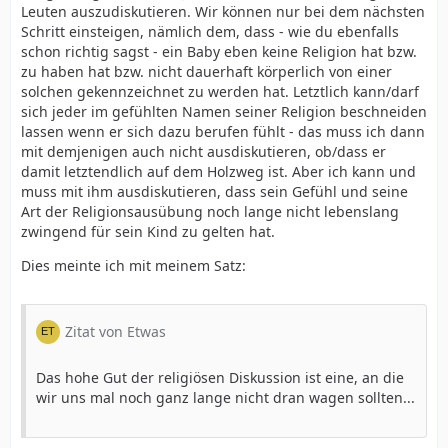
Und damit argumentieren dann auch Urologen und
Leuten auszudiskutieren. Wir können nur bei dem nächsten
Kinderchirurgen gegenüber den Eltern: "sehen sie, den
Schritt einsteigen, nämlich dem, dass - wie du ebenfalls
Muslimen und Juden geht es doch ohne Vorhaut
schon richtig sagst - ein Baby eben keine Religion hat bzw.
prächtig, machen sie sich keine Sorgen, das Fitzelchen
zu haben hat bzw. nicht dauerhaft körperlich von einer
ist völlig entbehrlich!"
solchen gekennzeichnet zu werden hat. Letztlich kann/darf
sich jeder im gefühlten Namen seiner Religion beschneiden
lassen wenn er sich dazu berufen fühlt - das muss ich dann
Genau so falsch, wie gegen die
mit demjenigen auch nicht ausdiskutieren, ob/dass er
Mädchenverstümmelung anzuprangern, und dann die
damit letztendlich auf dem Holzweg ist. Aber ich kann und
eigenen Söhne genitalzuverstümmeln (Waris Dirie) oder
muss mit ihm ausdiskutieren, dass sein Gefühl und seine
auf dem Auge blind zu sein wäre es das Thema
Art der Religionsausübung noch lange nicht lebenslang
"traditionsmotivierte Jungenverstümmelung" einfach
zwingend für sein Kind zu gelten hat.
unter den Teppich zu kehren. Wenn man fair ist muss
man für die Rechte aller Kinder eintreten, Mädchen wie
Wir müssen an beiden Fronten kämpfen.
Dies meinte ich mit meinem Satz:
Jungen, und gleich, ob sie aus Geldgier oder aus
Tradition verstümmelt werden.
Der § 1631d BGB sendet ein fatales Signal an alle Eltern:
Zitat von Etwas
das ist Sorge, das ist verantwortbar, das ist völlig OK,
und das kann auch "gesundheitliche Vorteile" haben.
Einen Durchbruch wird es erst dann geben, wenn das
Das hohe Gut der religiösen Diskussion ist eine, an die
Recht auf vollständige Genitalien - auch für Jungenvon
wir uns mal noch ganz lange nicht dran wagen sollten...
einem Staat das erste mal anerkannt wird.
Man kann natürlich behaupten, das wird es nie geben.