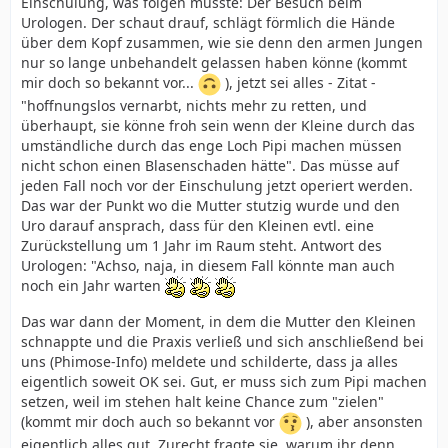
Einschulung, was folgen musste: Der Besuch beim
Urologen. Der schaut drauf, schlägt förmlich die Hände
über dem Kopf zusammen, wie sie denn den armen Jungen
nur so lange unbehandelt gelassen haben könne (kommt
mir doch so bekannt vor...
), jetzt sei alles - Zitat -
"hoffnungslos vernarbt, nichts mehr zu retten, und
überhaupt, sie könne froh sein wenn der Kleine durch das
umständliche durch das enge Loch Pipi machen müssen
nicht schon einen Blasenschaden hätte". Das müsse auf
jeden Fall noch vor der Einschulung jetzt operiert werden.
Das war der Punkt wo die Mutter stutzig wurde und den
Uro darauf ansprach, dass für den Kleinen evtl. eine
Zurückstellung um 1 Jahr im Raum steht. Antwort des
Urologen: "Achso, naja, in diesem Fall könnte man auch
noch ein Jahr warten
Das war dann der Moment, in dem die Mutter den Kleinen
schnappte und die Praxis verließ und sich anschließend bei
uns (Phimose-Info) meldete und schilderte, dass ja alles
eigentlich soweit OK sei. Gut, er muss sich zum Pipi machen
setzen, weil im stehen halt keine Chance zum "zielen"
(kommt mir doch auch so bekannt vor
), aber ansonsten
eigentlich alles gut. Zurecht fragte sie, warum ihr denn