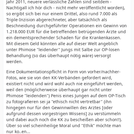
Jahr 2011, neuere verlässliche Zahlen sind seitdem -
Nachtigall ich hör dich - nicht mehr veröffentlicht worden),
so ergibt sich bei nur einem Drittel, also rund 7.000 als
Triple-Inzision abgerechneter, aber tatsächlich als
Beschneidung durchgeführter Operationen ein Gewinn von
1.218.000 EUR für die betreffenden betrügenden Ärzte und
ein dementsprechender Schaden für die Krankenkassen.
Mit diesem Geld könnten alle auf dieser Welt angeblich
unter Phimose "leidender" Jungs mit Salbe zur OP-losen
Behandlung (so das überhaupt nötig wäre) versorgt
werden.
Eine Dokumentationspflicht in Form von vorher/nachher-
Fotos, wie sie von den KK-Verbänden gefordert wird,
existiert nicht und wird wohl auch nie eingeführt werden,
weil den (möglicherweise überhaupt gar nicht unter
Phimose "leidenden") Penis eines Jungen auf dem OP-Tisch
zu fotografieren sei ja "ethisch nicht vertretbar" (ihn
hingegen nur für den Gewinnwillen des Arztes [oder
aufgrund dessen vorgestrigen Wissens] zu verstümmeln
und dabei auch noch die KK zu bescheißen aber schon!!).
Über so viel scheinheilige Moral und "Ethik" möchte man
nur ko..en...