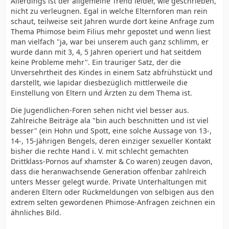
Allerdings ist der allgemeine Trend leider, wie geschrieben,
nicht zu verleugnen. Egal in welche Elternforen man rein
schaut, teilweise seit Jahren wurde dort keine Anfrage zum
Thema Phimose beim Filius mehr gepostet und wenn liest
man vielfach "ja, war bei unserem auch ganz schlimm, er
wurde dann mit 3, 4, 5 Jahren operiert und hat seitdem
keine Probleme mehr". Ein trauriger Satz, der die
Unversehrtheit des Kindes in einem Satz abfrühstückt und
darstellt, wie lapidar diesbezüglich mittlerweile die
Einstellung von Eltern und Ärzten zu dem Thema ist.
Die Jugendlichen-Foren sehen nicht viel besser aus.
Zahlreiche Beiträge ala "bin auch beschnitten und ist viel
besser" (ein Hohn und Spott, eine solche Aussage von 13-,
14-, 15-Jährigen Bengels, deren einziger sexueller Kontakt
bisher die rechte Hand i. V. mit schlecht gemachten
Drittklass-Pornos auf xhamster & Co waren) zeugen davon,
dass die heranwachsende Generation offenbar zahlreich
unters Messer gelegt wurde. Private Unterhaltungen mit
anderen Eltern oder Rückmeldungen von selbigen aus den
extrem selten gewordenen Phimose-Anfragen zeichnen ein
ähnliches Bild.