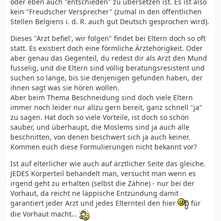
oder eben auch "entschieden" zu übersetzen ist. Es ist also
kein "Freudscher Versprecher" (zumal in den öffentlichen
Stellen Belgiens i. d. R. auch gut Deutsch gesprochen wird).
Dieses "Arzt befiel', wir folgen" findet bei Eltern doch so oft
statt. Es existiert doch eine förmliche Ärztehörigkeit. Oder
aber genau das Gegenteil, du redest dir als Arzt den Mund
fusselig, und die Eltern sind völlig beratungsresistent und
suchen so lange, bis sie denjenigen gefunden haben, der
ihnen sagt was sie hören wollen.
Aber beim Thema Beschneidung sind doch viele Eltern
immer noch leider nur allzu gern bereit, ganz schnell "ja"
zu sagen. Hat doch so viele Vorteile, ist doch so schön
sauber, und überhaupt, die Moslems sind ja auch alle
beschnitten, von denen beschwert sich ja auch keiner.
Kommen euch diese Formulierungen nicht bekannt vor?
Ist auf elterlicher wie auch auf ärztlicher Seite das gleiche.
JEDES Körperteil behandelt man, versucht man wenn es
irgend geht zu erhalten (selbst die Zähne) - nur bei der
Vorhaut, da reicht ne läppische Entzündung damit
garantiert jeder Arzt und jedes Elternteil den hier
für
die Vorhaut macht...