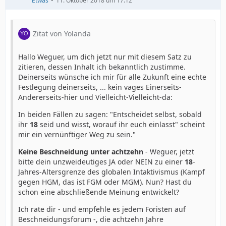
Etwas
11. Oktober 2018 um 17:12
Zitat von Yolanda
Hallo Weguer, um dich jetzt nur mit diesem Satz zu
zitieren, dessen Inhalt ich bekanntlich zustimme.
Deinerseits wünsche ich mir für alle Zukunft eine echte
Festlegung deinerseits, ... kein vages Einerseits-
Andererseits-hier und Vielleicht-Vielleicht-da:
In beiden Fällen zu sagen: "Entscheidet selbst, sobald
ihr
18
seid und wisst, worauf ihr euch einlasst" scheint
mir ein vernünftiger Weg zu sein."
Keine Beschneidung unter achtzehn
- Weguer, jetzt
bitte dein unzweideutiges JA oder NEIN zu einer
18
-
Jahres-Altersgrenze des globalen Intaktivismus (Kampf
gegen HGM, das ist FGM oder MGM). Nun? Hast du
schon eine abschließende Meinung entwickelt?
Ich rate dir - und empfehle es jedem Foristen auf
Beschneidungsforum -, die achtzehn Jahre