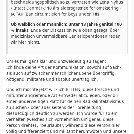
beschneidungspolitisch so zu vertreten wie Lena Nyhus
/ Intact Denmark:
18
års aldersgrænse for omskæring -
JA TAK! Ban circumcision for boys under-
18
s
Ob weiblich oder männlich: unter 18 Jahre genital 100
% intakt
, Ende der Diskussion (wie oben gesagt: über
medizinisch unvermeidbare Genitaloperationen reden
wir hier nicht).
Um es mal ganz klar und unzweideutig zu sagen:
Ich finde deine Art der Kommunikation, sowohl auf Sach-
als auch auf zwischenmenschlicher Ebene übergriffig,
nötigend, militante und absolut unerträglich.
Und ich möchte jetzt wirklich BITTEN, diese forsche und
mitunter angreifende Art entweder abzulegen, oder dir
einen anderweitigen Platz für deinen Radikalintaktivismus
zu suchen - oder aber seitens der Forenleitung
diesbezüglich deutlich zu werden. Ich wurde für so ein
Verhalten (welches sich vornehmlich um genau diese
Person drehte) , "beurlaubt", während diese Person hier
völlig undifferenziert und militant herumwüten und unsere