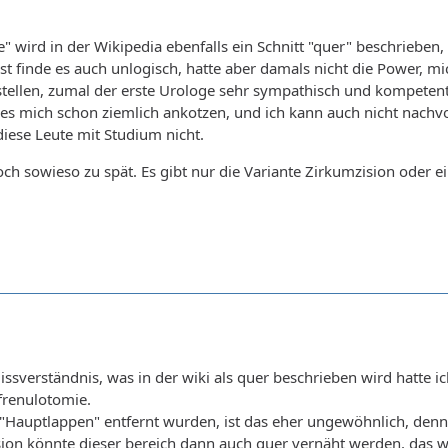
 wird in der Wikipedia ebenfalls ein Schnitt "quer" beschrieben, 
bst finde es auch unlogisch, hatte aber damals nicht die Power, 
stellen, zumal der erste Urologe sehr sympathisch und kompetent g
es mich schon ziemlich ankotzen, und ich kann auch nicht nachvol
diese Leute mit Studium nicht.
doch sowieso zu spät. Es gibt nur die Variante Zirkumzision oder 
ssverständnis, was in der wiki als quer beschrieben wird hatte ic
frenulotomie.
"Hauptlappen" entfernt wurden, ist das eher ungewöhnlich, denn 
zision könnte dieser bereich dann auch quer vernäht werden, da