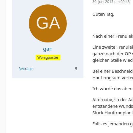
30. Juni 2015 um 09:43
Guten Tag,
Nach einer Frenulekt
Eine zweite Frenule
gan
ganze nach der OP w
Wenigposter
gleichen Stelle wi
Beiträge
5
Bei einer Beschnei
Haut ringsum vertei
Ich würde das aber
Alternativ, so der 
entstandene Wundst
Stück Hauttranplan
Falls es jemanden g