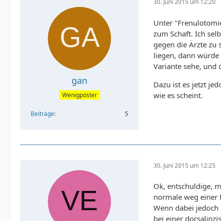
30. Juni 2015 um 12:20
Unter "Frenulotomie"
zum Schaft. Ich sel
gegen die Ärzte zu 
liegen, dann würde 
Variante sehe, und 
gan
Dazu ist es jetzt je
wie es scheint.
Wenigposter
Beiträge
5
30. Juni 2015 um 12:25
Ok, entschuldige, mi
normale weg einer 
Wenn dabei jedoch 
bei einer dorsalin