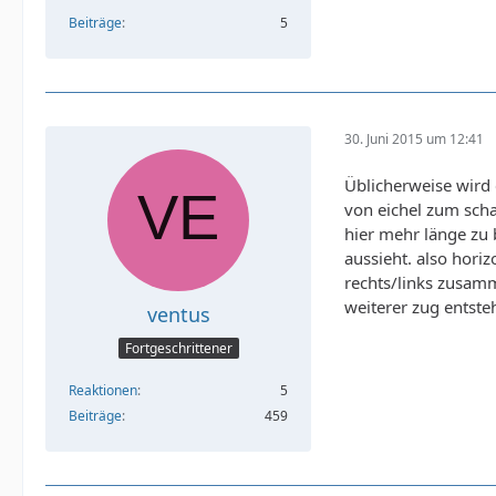
Beiträge
5
30. Juni 2015 um 12:41
Üblicherweise wird 
von eichel zum scha
hier mehr länge zu 
aussieht. also hori
rechts/links zusamm
weiterer zug entsteh
ventus
Fortgeschrittener
Reaktionen
5
Beiträge
459