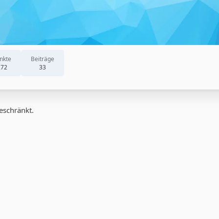
nkte
Beiträge
272
33
geschränkt.