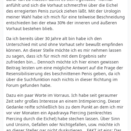
anfühlt und sich die Vorhaut schmerzfrei über die Eichel
des erregierten Penis zurück ziehen läßt. Mit der Urologin
meiner Wahl habe ich mich für eine teilweise Beschneidung
entschieden bei der etwa 30% der inneren und äußeren
Vorhaut bestehen blieb.
Da ich bereits über 30 Jahre alt bin habe ich den
Unterschied mit und ohne Vorhaut sehr bewußt empfinden
können. An dieser Stelle möchte ich es mir nehmen lassen
zu sagen, dass ich für mich mit dem Ergebnis sehr
zufrieden bin... Dennoch möchte ich hier einen gewissen
Beitrag leisten um eine mögliche Antwort auf die Frage der
Resensibilisierung des beschnittenen Penis geben, da ich
über die Suchfunktion noch nichts in dieser Richtung im
Forum gefunden habe.
Dazu ein paar Worte im Vorraus. Ich habe seit geraumer
Zeit sehr großes Interesse an einem Intimpiercing. Dieser
Gedanke reifte schließlich bis zu dem Punkt an dem ich mir
vor vier Monaten ein Apadravya Piercing (senkrechtes
Piercing durch die Eichel) habe stechen lassen. Über Sinn
und Unsinn, Gefallen oder Nichtgefallen, usw. möchte ich
an dieser Steller gar nicht duskutieren... FAKT ist eins: Das