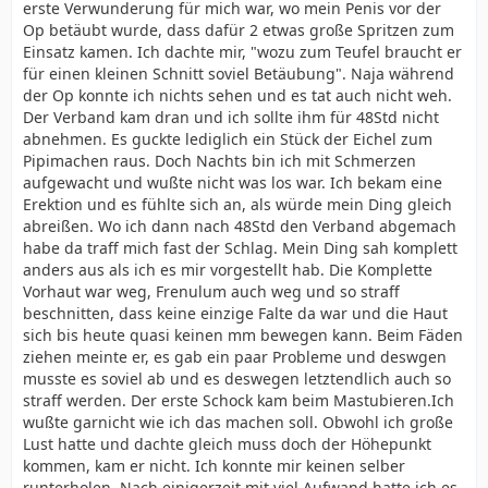
erste Verwunderung für mich war, wo mein Penis vor der
Op betäubt wurde, dass dafür 2 etwas große Spritzen zum
Einsatz kamen. Ich dachte mir, "wozu zum Teufel braucht er
für einen kleinen Schnitt soviel Betäubung". Naja während
der Op konnte ich nichts sehen und es tat auch nicht weh.
Der Verband kam dran und ich sollte ihm für 48Std nicht
abnehmen. Es guckte lediglich ein Stück der Eichel zum
Pipimachen raus. Doch Nachts bin ich mit Schmerzen
aufgewacht und wußte nicht was los war. Ich bekam eine
Erektion und es fühlte sich an, als würde mein Ding gleich
abreißen. Wo ich dann nach 48Std den Verband abgemach
habe da traff mich fast der Schlag. Mein Ding sah komplett
anders aus als ich es mir vorgestellt hab. Die Komplette
Vorhaut war weg, Frenulum auch weg und so straff
beschnitten, dass keine einzige Falte da war und die Haut
sich bis heute quasi keinen mm bewegen kann. Beim Fäden
ziehen meinte er, es gab ein paar Probleme und deswgen
musste es soviel ab und es deswegen letztendlich auch so
straff werden. Der erste Schock kam beim Mastubieren.Ich
wußte garnicht wie ich das machen soll. Obwohl ich große
Lust hatte und dachte gleich muss doch der Höhepunkt
kommen, kam er nicht. Ich konnte mir keinen selber
runterholen. Nach einigerzeit mit viel Aufwand hatte ich es