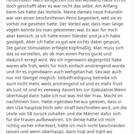
doch geschafft aber es war nicht das selbe. Am Anfang
beim Sex hatte das Vorteile. Meine damals neue Freundin
war von einen beschnittenen Penis begeistert, weil sie es
vorher nie gesehen hatte. Der Vorteil war, dass man lange
vögeln konnte bis man gekommen war. Es war für mich
aber komisch. Ja ich hatte einen Ständer und ja ich habe
gevögelt. Aber ich habe so gut wie nichts dabei gespürt.
Die ganze Stimulation erfolgte Kopfmäßig. Man muss sich
das so vorstellen, als ob man einen Porno guckt und
dadurch erregt wird. Wo ich irgenwann abgespritzt habe
waren alle froh, weils für mich einfach anstrengend wurde
und ihr es irgendwann auch wehgetan hat. Sex war auch
nur mit Gleitgel möglich. Selbstfriedigung betreibe ich
auch nicht mehr, weils anstrengend ist und es mehr frust
als Lust ist und es eeeewig dauert bis zur Ejakulation.Wenn
überhaupt dann habe ich nur was mit der Frau. Macht im
nachhinein Sinn. Hatte irgendwo heraus gelesen, dass in
den USA hauptsächlich sehr straff beschnitten wird, um die
Leute von SB zurück zuhalten und die Männer dafür sich
für die Frauen aufbewahren. Ich denke hätte ich mich
richtig vorher informiert, hätte ich mich nicht beschneiden
lassen und wenn überhaupt, dann higt and tight wo