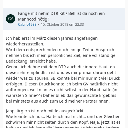
Fange mit nehm DTR Kit / Bell ist da noch ein
Manhood nötig?
Cabrio1988
15. Oktober 2018 um 22:33
Ich hab erst im März diesen Jahres angefangen
wiederherzustellen.
Wird dem entsprechenden noch einige Zeit in Anspruch
nehmen bis ich mein persönliches Ziel, eine vollständige
Bedeckung, erreicht habe.
Genau, ich dehne mit dem DTR auch die innere Haut, da
diese sehr empfindlich ist und es mir primär darum geht
wieder was zu spüren. SB konnte bei mir nur mit viel Druck
erfolgen. Diesen Druck konnte ich beim GV natürlich nicht
aufbringen, weil man es nicht selbst in der Hand hatte (im
wahrsten Sinne^^) Daher blieb das gewünschte Ergebnis
bei mir stets aus auch zum Leid meiner Partnerinnen.
Japp, ärgern ist noch milde ausgedrückt.
Wie konnte ich nur... Hätte ich mal nicht... und der Gleichen
schwirren mir nicht selten durch den Kopf. Naja, jetzt ist es
halt so und ich kann die Vergangenheit nicht mehr ändern.