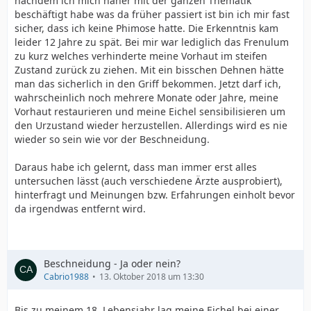
nachdem ich mich näher mit der ganzen Thematik
beschäftigt habe was da früher passiert ist bin ich mir fast
sicher, dass ich keine Phimose hatte. Die Erkenntnis kam
leider 12 Jahre zu spät. Bei mir war lediglich das Frenulum
zu kurz welches verhinderte meine Vorhaut im steifen
Zustand zurück zu ziehen. Mit ein bisschen Dehnen hätte
man das sicherlich in den Griff bekommen. Jetzt darf ich,
wahrscheinlich noch mehrere Monate oder Jahre, meine
Vorhaut restaurieren und meine Eichel sensibilisieren um
den Urzustand wieder herzustellen. Allerdings wird es nie
wieder so sein wie vor der Beschneidung.
Daraus habe ich gelernt, dass man immer erst alles
untersuchen lässt (auch verschiedene Ärzte ausprobiert),
hinterfragt und Meinungen bzw. Erfahrungen einholt bevor
da irgendwas entfernt wird.
Beschneidung - Ja oder nein?
Cabrio1988
13. Oktober 2018 um 13:30
Bis zu meinem 18. Lebensjahr lag meine Eichel bei einer