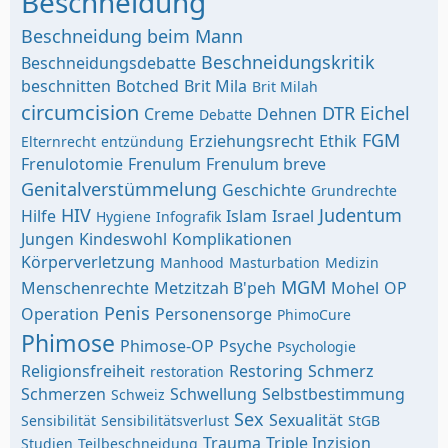
Beschneidung
Beschneidung beim Mann
Beschneidungskritik
Beschneidungsdebatte
beschnitten
Botched
Brit Mila
Brit Milah
circumcision
DTR
Eichel
Creme
Dehnen
Debatte
FGM
Erziehungsrecht
Ethik
Elternrecht
entzündung
Frenulotomie
Frenulum
Frenulum breve
Genitalverstümmelung
Geschichte
Grundrechte
HIV
Judentum
Hilfe
Islam
Israel
Hygiene
Infografik
Jungen
Kindeswohl
Komplikationen
Körperverletzung
Manhood
Masturbation
Medizin
MGM
Menschenrechte
Metzitzah B'peh
Mohel
OP
Penis
Operation
Personensorge
PhimoCure
Phimose
Phimose-OP
Psyche
Psychologie
Religionsfreiheit
Restoring
Schmerz
restoration
Schmerzen
Schwellung
Selbstbestimmung
Schweiz
Sex
Sexualität
Sensibilität
Sensibilitätsverlust
StGB
Trauma
Triple Inzision
Studien
Teilbeschneidung