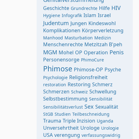
HIV
Geschichte
Hilfe
Grundrechte
Islam
Israel
Hygiene
Infografik
Judentum
Jungen
Kindeswohl
Komplikationen
Körperverletzung
Manhood
Masturbation
Medizin
Menschenrechte
Metzitzah B'peh
MGM
Penis
Mohel
OP
Operation
Personensorge
PhimoCure
Phimose
Phimose-OP
Psyche
Religionsfreiheit
Psychologie
Restoring
Schmerz
restoration
Schmerzen
Schwellung
Schweiz
Selbstbestimmung
Sensibilität
Sex
Sexualität
Sensibilitätsverlust
StGB
Studien
Teilbeschneidung
Trauma
Triple Inzision
Uganda
Unversehrtheit
Urologe
Urologie
USA
verengung
verfassungswidrig