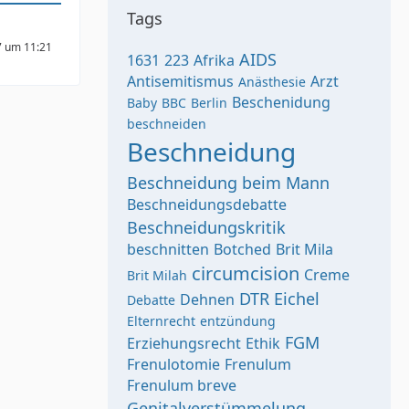
Tags
7 um 11:21
AIDS
1631
223
Afrika
Antisemitismus
Arzt
Anästhesie
Beschenidung
Baby
BBC
Berlin
beschneiden
Beschneidung
Beschneidung beim Mann
Beschneidungsdebatte
Beschneidungskritik
beschnitten
Botched
Brit Mila
circumcision
Creme
Brit Milah
DTR
Eichel
Dehnen
Debatte
Elternrecht
entzündung
FGM
Erziehungsrecht
Ethik
Frenulotomie
Frenulum
Frenulum breve
Genitalverstümmelung