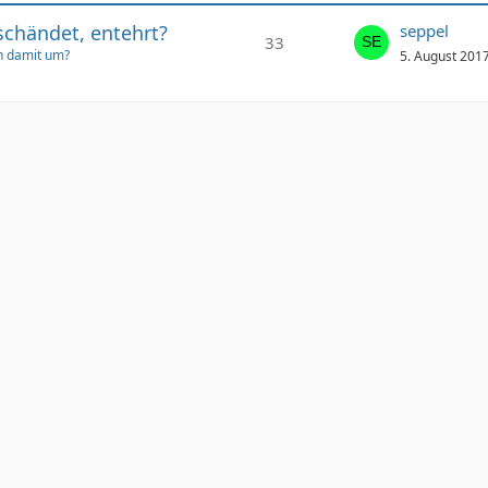
schändet, entehrt?
seppel
33
h damit um?
5. August 201