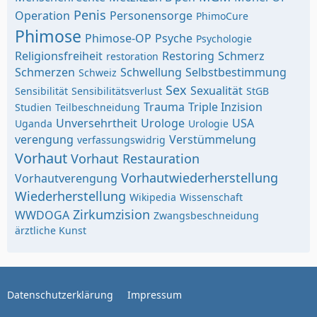
Penis
Operation
Personensorge
PhimoCure
Phimose
Phimose-OP
Psyche
Psychologie
Religionsfreiheit
Restoring
Schmerz
restoration
Schmerzen
Schwellung
Selbstbestimmung
Schweiz
Sex
Sexualität
Sensibilität
Sensibilitätsverlust
StGB
Trauma
Triple Inzision
Studien
Teilbeschneidung
Unversehrtheit
Urologe
USA
Uganda
Urologie
verengung
Verstümmelung
verfassungswidrig
Vorhaut
Vorhaut Restauration
Vorhautwiederherstellung
Vorhautverengung
Wiederherstellung
Wikipedia
Wissenschaft
Zirkumzision
WWDOGA
Zwangsbeschneidung
ärztliche Kunst
Datenschutzerklärung
Impressum