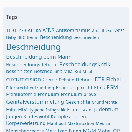
Tags
AIDS
1631
223
Afrika
Antisemitismus
Arzt
Anästhesie
Beschenidung
Baby
BBC
Berlin
beschneiden
Beschneidung
Beschneidung beim Mann
Beschneidungskritik
Beschneidungsdebatte
beschnitten
Botched
Brit Mila
Brit Milah
circumcision
DTR
Eichel
Creme
Dehnen
Debatte
FGM
Erziehungsrecht
Ethik
Elternrecht
entzündung
Frenulotomie
Frenulum
Frenulum breve
Genitalverstümmelung
Geschichte
Grundrechte
HIV
Judentum
Hilfe
Islam
Israel
Hygiene
Infografik
Jungen
Kindeswohl
Komplikationen
Körperverletzung
Manhood
Masturbation
Medizin
MGM
Menschenrechte
Metzitzah B'peh
Mohel
OP