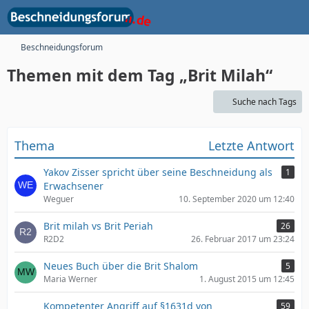
Beschneidungsforum
Themen mit dem Tag „Brit Milah“
Suche nach Tags
Thema
Letzte Antwort
Yakov Zisser spricht über seine Beschneidung als
1
Erwachsener
Weguer
10. September 2020 um 12:40
Brit milah vs Brit Periah
26
R2D2
26. Februar 2017 um 23:24
Neues Buch über die Brit Shalom
5
Maria Werner
1. August 2015 um 12:45
Kompetenter Angriff auf §1631d von
59