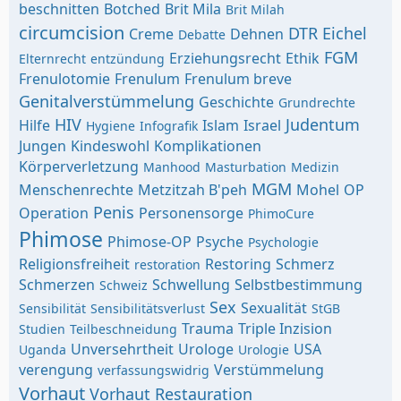
beschnitten
Botched
Brit Mila
Brit Milah
circumcision
DTR
Eichel
Creme
Dehnen
Debatte
FGM
Erziehungsrecht
Ethik
Elternrecht
entzündung
Frenulotomie
Frenulum
Frenulum breve
Genitalverstümmelung
Geschichte
Grundrechte
HIV
Judentum
Hilfe
Islam
Israel
Hygiene
Infografik
Jungen
Kindeswohl
Komplikationen
Körperverletzung
Manhood
Masturbation
Medizin
MGM
Menschenrechte
Metzitzah B'peh
Mohel
OP
Penis
Operation
Personensorge
PhimoCure
Phimose
Phimose-OP
Psyche
Psychologie
Religionsfreiheit
Restoring
Schmerz
restoration
Schmerzen
Schwellung
Selbstbestimmung
Schweiz
Sex
Sexualität
Sensibilität
Sensibilitätsverlust
StGB
Trauma
Triple Inzision
Studien
Teilbeschneidung
Unversehrtheit
Urologe
USA
Uganda
Urologie
verengung
Verstümmelung
verfassungswidrig
Vorhaut
Vorhaut Restauration