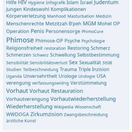
HIV
Judentum
Hilfe
Islam
Israel
Hygiene
Infografik
Jungen
Kindeswohl
Komplikationen
Körperverletzung
Manhood
Masturbation
Medizin
MGM
Menschenrechte
Metzitzah B'peh
Mohel
OP
Penis
Operation
Personensorge
PhimoCure
Phimose
Phimose-OP
Psyche
Psychologie
Religionsfreiheit
Restoring
Schmerz
restoration
Schmerzen
Schwellung
Selbstbestimmung
Schweiz
Sex
Sexualität
Sensibilität
Sensibilitätsverlust
StGB
Trauma
Triple Inzision
Studien
Teilbeschneidung
Unversehrtheit
Urologe
USA
Uganda
Urologie
verengung
Verstümmelung
verfassungswidrig
Vorhaut
Vorhaut Restauration
Vorhautwiederherstellung
Vorhautverengung
Wiederherstellung
Wikipedia
Wissenschaft
Zirkumzision
WWDOGA
Zwangsbeschneidung
ärztliche Kunst