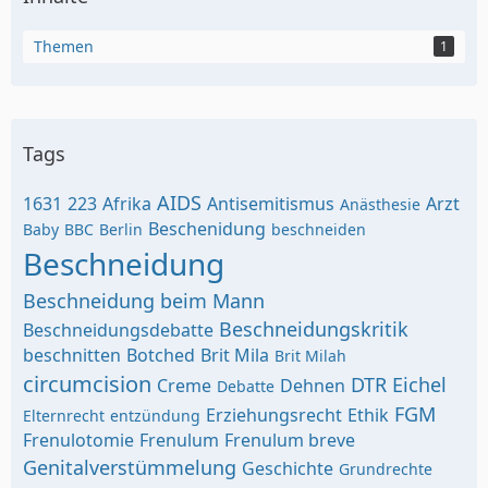
Themen
1
Tags
AIDS
1631
223
Afrika
Antisemitismus
Arzt
Anästhesie
Beschenidung
Baby
BBC
Berlin
beschneiden
Beschneidung
Beschneidung beim Mann
Beschneidungskritik
Beschneidungsdebatte
beschnitten
Botched
Brit Mila
Brit Milah
circumcision
DTR
Eichel
Creme
Dehnen
Debatte
FGM
Erziehungsrecht
Ethik
Elternrecht
entzündung
Frenulotomie
Frenulum
Frenulum breve
Genitalverstümmelung
Geschichte
Grundrechte