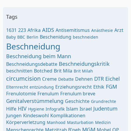
Tags
AIDS
1631
223
Afrika
Antisemitismus
Arzt
Anästhesie
Beschenidung
Baby
BBC
Berlin
beschneiden
Beschneidung
Beschneidung beim Mann
Beschneidungskritik
Beschneidungsdebatte
beschnitten
Botched
Brit Mila
Brit Milah
circumcision
DTR
Eichel
Creme
Dehnen
Debatte
FGM
Erziehungsrecht
Ethik
Elternrecht
entzündung
Frenulotomie
Frenulum
Frenulum breve
Genitalverstümmelung
Geschichte
Grundrechte
HIV
Judentum
Hilfe
Islam
Israel
Hygiene
Infografik
Jungen
Kindeswohl
Komplikationen
Körperverletzung
Manhood
Masturbation
Medizin
MGM
Menschenrechte
Metzitzah B'peh
Mohel
OP