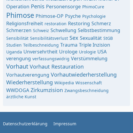
Penis
Operation
Personensorge
PhimoCure
Phimose
Phimose-OP
Psyche
Psychologie
Religionsfreiheit
Restoring
Schmerz
restoration
Schmerzen
Schwellung
Selbstbestimmung
Schweiz
Sex
Sexualität
Sensibilität
Sensibilitätsverlust
StGB
Trauma
Triple Inzision
Studien
Teilbeschneidung
Unversehrtheit
Urologe
USA
Uganda
Urologie
verengung
Verstümmelung
verfassungswidrig
Vorhaut
Vorhaut Restauration
Vorhautwiederherstellung
Vorhautverengung
Wiederherstellung
Wikipedia
Wissenschaft
Zirkumzision
WWDOGA
Zwangsbeschneidung
ärztliche Kunst
Datenschutzerklärung
Impressum