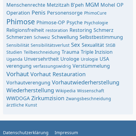
MGM
Menschenrechte
Metzitzah B'peh
Mohel
OP
Penis
Operation
Personensorge
PhimoCure
Phimose
Phimose-OP
Psyche
Psychologie
Religionsfreiheit
Restoring
Schmerz
restoration
Schmerzen
Schwellung
Selbstbestimmung
Schweiz
Sex
Sexualität
Sensibilität
Sensibilitätsverlust
StGB
Trauma
Triple Inzision
Studien
Teilbeschneidung
Unversehrtheit
Urologe
USA
Uganda
Urologie
verengung
Verstümmelung
verfassungswidrig
Vorhaut
Vorhaut Restauration
Vorhautwiederherstellung
Vorhautverengung
Wiederherstellung
Wikipedia
Wissenschaft
Zirkumzision
WWDOGA
Zwangsbeschneidung
ärztliche Kunst
Datenschutzerklärung
Impressum