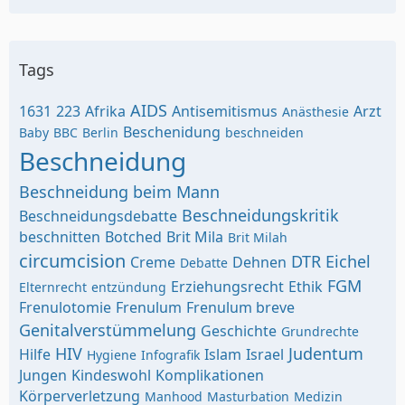
Tags
AIDS
1631
223
Afrika
Antisemitismus
Arzt
Anästhesie
Beschenidung
Baby
BBC
Berlin
beschneiden
Beschneidung
Beschneidung beim Mann
Beschneidungskritik
Beschneidungsdebatte
beschnitten
Botched
Brit Mila
Brit Milah
circumcision
DTR
Eichel
Creme
Dehnen
Debatte
FGM
Erziehungsrecht
Ethik
Elternrecht
entzündung
Frenulotomie
Frenulum
Frenulum breve
Genitalverstümmelung
Geschichte
Grundrechte
HIV
Judentum
Hilfe
Islam
Israel
Hygiene
Infografik
Jungen
Kindeswohl
Komplikationen
Körperverletzung
Manhood
Masturbation
Medizin