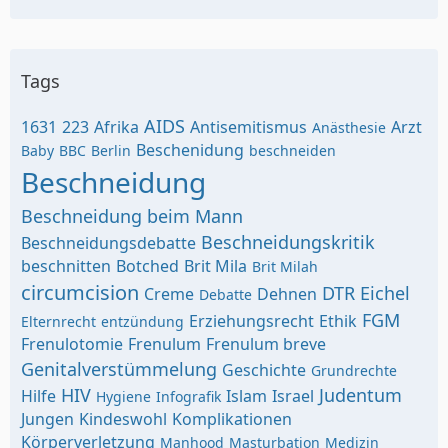
Tags
AIDS
1631
223
Afrika
Antisemitismus
Arzt
Anästhesie
Beschenidung
Baby
BBC
Berlin
beschneiden
Beschneidung
Beschneidung beim Mann
Beschneidungskritik
Beschneidungsdebatte
beschnitten
Botched
Brit Mila
Brit Milah
circumcision
DTR
Eichel
Creme
Dehnen
Debatte
FGM
Erziehungsrecht
Ethik
Elternrecht
entzündung
Frenulotomie
Frenulum
Frenulum breve
Genitalverstümmelung
Geschichte
Grundrechte
HIV
Judentum
Hilfe
Islam
Israel
Hygiene
Infografik
Jungen
Kindeswohl
Komplikationen
Körperverletzung
Manhood
Masturbation
Medizin