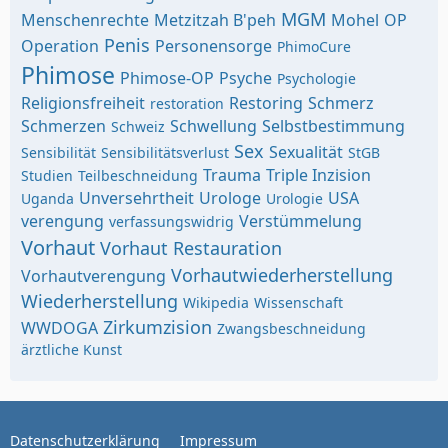
MGM
Menschenrechte
Metzitzah B'peh
Mohel
OP
Penis
Operation
Personensorge
PhimoCure
Phimose
Phimose-OP
Psyche
Psychologie
Religionsfreiheit
Restoring
Schmerz
restoration
Schmerzen
Schwellung
Selbstbestimmung
Schweiz
Sex
Sexualität
Sensibilität
Sensibilitätsverlust
StGB
Trauma
Triple Inzision
Studien
Teilbeschneidung
Unversehrtheit
Urologe
USA
Uganda
Urologie
verengung
Verstümmelung
verfassungswidrig
Vorhaut
Vorhaut Restauration
Vorhautwiederherstellung
Vorhautverengung
Wiederherstellung
Wikipedia
Wissenschaft
Zirkumzision
WWDOGA
Zwangsbeschneidung
ärztliche Kunst
Datenschutzerklärung
Impressum