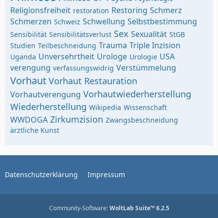
Religionsfreiheit
Restoring
Schmerz
restoration
Schmerzen
Schwellung
Selbstbestimmung
Schweiz
Sex
Sexualität
Sensibilität
Sensibilitätsverlust
StGB
Trauma
Triple Inzision
Studien
Teilbeschneidung
Unversehrtheit
Urologe
USA
Uganda
Urologie
verengung
Verstümmelung
verfassungswidrig
Vorhaut
Vorhaut Restauration
Vorhautwiederherstellung
Vorhautverengung
Wiederherstellung
Wikipedia
Wissenschaft
Zirkumzision
WWDOGA
Zwangsbeschneidung
ärztliche Kunst
Datenschutzerklärung
Impressum
Community-Software:
WoltLab Suite™ 6.2.5