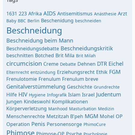
AIDS
1631
223
Afrika
Antisemitismus
Arzt
Anästhesie
Beschenidung
Baby
BBC
Berlin
beschneiden
Beschneidung
Beschneidung beim Mann
Beschneidungskritik
Beschneidungsdebatte
beschnitten
Botched
Brit Mila
Brit Milah
circumcision
DTR
Eichel
Creme
Dehnen
Debatte
FGM
Erziehungsrecht
Ethik
Elternrecht
entzündung
Frenulotomie
Frenulum
Frenulum breve
Genitalverstümmelung
Geschichte
Grundrechte
HIV
Judentum
Hilfe
Islam
Israel
Hygiene
Infografik
Jungen
Kindeswohl
Komplikationen
Körperverletzung
Manhood
Masturbation
Medizin
MGM
Menschenrechte
Metzitzah B'peh
Mohel
OP
Penis
Operation
Personensorge
PhimoCure
Phimose
Phimose-OP
Psyche
Psychologie