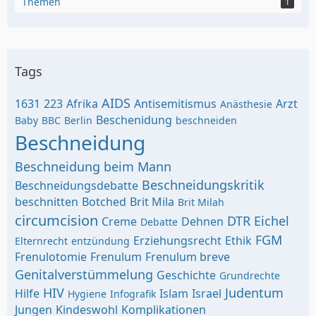
Themen
1
Tags
AIDS
1631
223
Afrika
Antisemitismus
Arzt
Anästhesie
Beschenidung
Baby
BBC
Berlin
beschneiden
Beschneidung
Beschneidung beim Mann
Beschneidungskritik
Beschneidungsdebatte
beschnitten
Botched
Brit Mila
Brit Milah
circumcision
DTR
Eichel
Creme
Dehnen
Debatte
FGM
Erziehungsrecht
Ethik
Elternrecht
entzündung
Frenulotomie
Frenulum
Frenulum breve
Genitalverstümmelung
Geschichte
Grundrechte
HIV
Judentum
Hilfe
Islam
Israel
Hygiene
Infografik
Jungen
Kindeswohl
Komplikationen