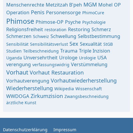
MGM
Menschenrechte
Metzitzah B'peh
Mohel
OP
Penis
Operation
Personensorge
PhimoCure
Phimose
Phimose-OP
Psyche
Psychologie
Religionsfreiheit
Restoring
Schmerz
restoration
Schmerzen
Schwellung
Selbstbestimmung
Schweiz
Sex
Sexualität
Sensibilität
Sensibilitätsverlust
StGB
Trauma
Triple Inzision
Studien
Teilbeschneidung
Unversehrtheit
Urologe
USA
Uganda
Urologie
verengung
Verstümmelung
verfassungswidrig
Vorhaut
Vorhaut Restauration
Vorhautwiederherstellung
Vorhautverengung
Wiederherstellung
Wikipedia
Wissenschaft
Zirkumzision
WWDOGA
Zwangsbeschneidung
ärztliche Kunst
Datenschutzerklärung
Impressum