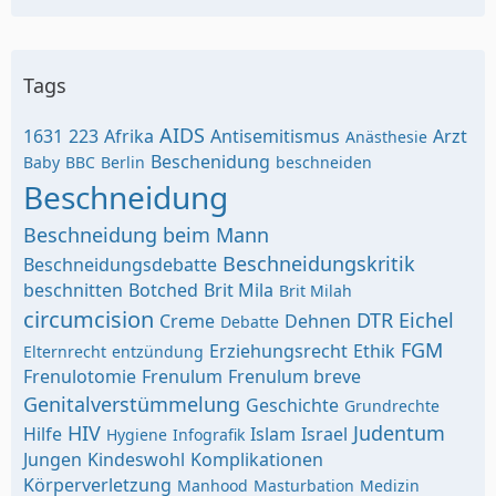
Tags
AIDS
1631
223
Afrika
Antisemitismus
Arzt
Anästhesie
Beschenidung
Baby
BBC
Berlin
beschneiden
Beschneidung
Beschneidung beim Mann
Beschneidungskritik
Beschneidungsdebatte
beschnitten
Botched
Brit Mila
Brit Milah
circumcision
DTR
Eichel
Creme
Dehnen
Debatte
FGM
Erziehungsrecht
Ethik
Elternrecht
entzündung
Frenulotomie
Frenulum
Frenulum breve
Genitalverstümmelung
Geschichte
Grundrechte
HIV
Judentum
Hilfe
Islam
Israel
Hygiene
Infografik
Jungen
Kindeswohl
Komplikationen
Körperverletzung
Manhood
Masturbation
Medizin