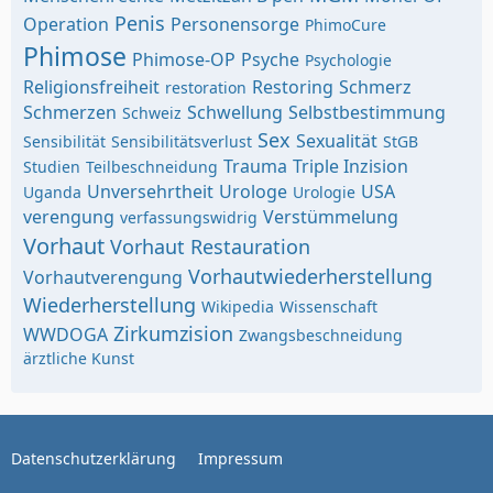
Penis
Operation
Personensorge
PhimoCure
Phimose
Phimose-OP
Psyche
Psychologie
Religionsfreiheit
Restoring
Schmerz
restoration
Schmerzen
Schwellung
Selbstbestimmung
Schweiz
Sex
Sexualität
Sensibilität
Sensibilitätsverlust
StGB
Trauma
Triple Inzision
Studien
Teilbeschneidung
Unversehrtheit
Urologe
USA
Uganda
Urologie
verengung
Verstümmelung
verfassungswidrig
Vorhaut
Vorhaut Restauration
Vorhautwiederherstellung
Vorhautverengung
Wiederherstellung
Wikipedia
Wissenschaft
Zirkumzision
WWDOGA
Zwangsbeschneidung
ärztliche Kunst
Datenschutzerklärung
Impressum