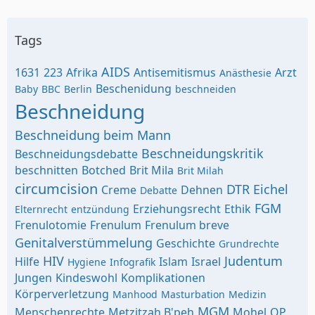
Tags
AIDS
1631
223
Afrika
Antisemitismus
Arzt
Anästhesie
Beschenidung
Baby
BBC
Berlin
beschneiden
Beschneidung
Beschneidung beim Mann
Beschneidungskritik
Beschneidungsdebatte
beschnitten
Botched
Brit Mila
Brit Milah
circumcision
DTR
Eichel
Creme
Dehnen
Debatte
FGM
Erziehungsrecht
Ethik
Elternrecht
entzündung
Frenulotomie
Frenulum
Frenulum breve
Genitalverstümmelung
Geschichte
Grundrechte
HIV
Judentum
Hilfe
Islam
Israel
Hygiene
Infografik
Jungen
Kindeswohl
Komplikationen
Körperverletzung
Manhood
Masturbation
Medizin
MGM
Menschenrechte
Metzitzah B'peh
Mohel
OP